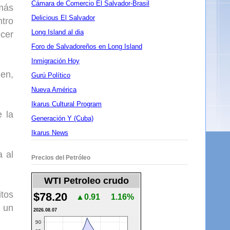
Cámara de Comercio El Salvador-Brasil
 más
Delicious El Salvador
ntro
Long Island al dia
ecer
Foro de Salvadoreños en Long Island
Inmigración Hoy
ien,
Gurú Político
Nueva América
Ikarus Cultural Program
e la
Generación Y (Cuba)
Ikarus News
a al
Precios del Petróleo
WTI Petroleo crudo
tos
$78.20
▲0.91
1.16%
 un
2026.08.07