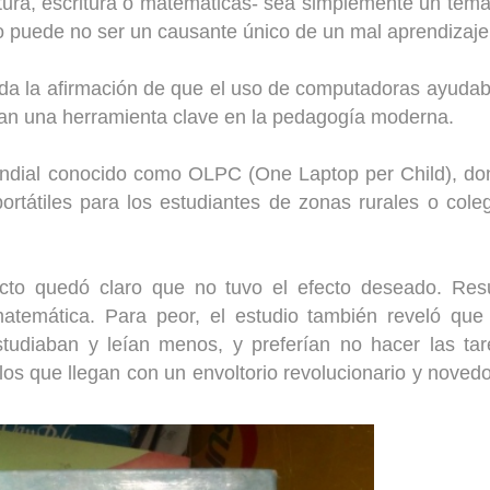
tura, escritura o matemáticas- sea simplemente un tem
ro puede no ser un causante único de un mal aprendizaje
uda la afirmación de que el uso de computadoras ayuda
ban una herramienta clave en la pedagogía moderna.
undial conocido como OLPC (One Laptop per Child), d
rtátiles para los estudiantes de zonas rurales o cole
cto quedó claro que no tuvo el efecto deseado. Resu
atemática. Para peor, el estudio también reveló que
tudiaban y leían menos, y preferían no hacer las ta
os que llegan con un envoltorio revolucionario y noved