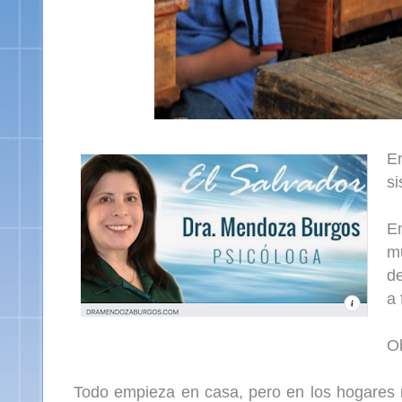
E
si
E
mu
de
a 
Ob
Todo empieza en casa, pero en los hogares no