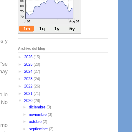
os y
Archivo del blog
►
2026
(15)
 “se
►
2025
(20)
hay
►
2024
(27)
►
2023
(24)
►
2022
(26)
►
2021
(71)
ollo
▼
2020
(28)
. No
►
diciembre
(3)
►
noviembre
(3)
►
octubre
(2)
como
►
septiembre
(2)