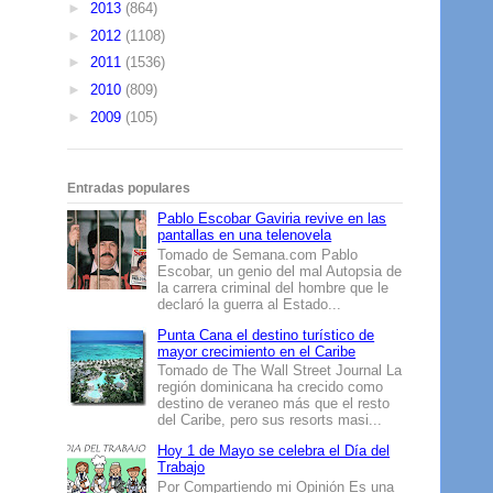
►
2013
(864)
►
2012
(1108)
►
2011
(1536)
►
2010
(809)
►
2009
(105)
Entradas populares
Pablo Escobar Gaviria revive en las
pantallas en una telenovela
Tomado de Semana.com Pablo
Escobar, un genio del mal Autopsia de
la carrera criminal del hombre que le
declaró la guerra al Estado...
Punta Cana el destino turístico de
mayor crecimiento en el Caribe
Tomado de The Wall Street Journal La
región dominicana ha crecido como
destino de veraneo más que el resto
del Caribe, pero sus resorts masi...
Hoy 1 de Mayo se celebra el Día del
Trabajo
Por Compartiendo mi Opinión Es una