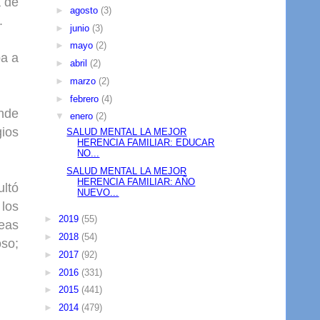
a de
►
agosto
(3)
.
►
junio
(3)
►
mayo
(2)
ba a
►
abril
(2)
►
marzo
(2)
►
febrero
(4)
onde
▼
enero
(2)
gios
SALUD MENTAL LA MEJOR
HERENCIA FAMILIAR: EDUCAR
NO...
SALUD MENTAL LA MEJOR
HERENCIA FAMILIAR: AÑO
ltó
NUEVO...
 los
►
2019
(55)
reas
►
2018
(54)
oso;
►
2017
(92)
►
2016
(331)
►
2015
(441)
►
2014
(479)