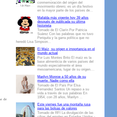
conmemoración del origen del
movimiento obrero; es un día festivo
en la mayor parte de los países de...
Mafalda más vigente hoy 39 años
después de publicada su última
historieta
Tomado de El Clarín Por Patricia
Suárez Con las palabras que no tuvo
Periquita y la garra política que no
heredó Lisa Simpson...
El Maíz, su origen e importancia en el
mundo actual
Por Luis Montes Brito El maíz es la
base alimenticia de varios países del
mundo especialmente el área
mesoamericana, lugar de su origen....
Marilyn Monroe a 50 años de su
muerte. Nadie como ella
Tomado de El País Por Elsa
Fernandez Santos Un repaso a su
vida a través de sus palabras En
1954, con 28 años, Marilyn ...
se de
Este viernes fue una montaña rusa
para las bolsas de valores
Tomado de RFI La divulgación de las
cifras del empleo en Estados Unidos -