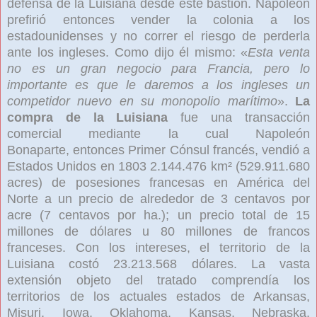
defensa de la Luisiana desde este bastión.
Napoleón
prefirió entonces vender la colonia a los
estadounidenses y no correr el riesgo de perderla
ante los ingleses. Como dijo él mismo: «
Esta venta
no es un gran negocio para Francia, pero lo
importante es que le daremos a los ingleses un
competidor nuevo en su monopolio marítimo
».
La
compra de la Luisiana
fue una transacción
comercial mediante la cual Napoleón
Bonaparte,
entonces Primer Cónsul francés, vendió a
Estados Unidos
en 1803
2.144.476 km² (529.911.680
acres) de posesiones francesas en América del
Norte
a un precio de alrededor de 3 centavos por
acre (7 centavos por ha.); un precio total de 15
millones de dólares
u 80 millones de francos
franceses. Con los intereses, el territorio de la
Luisiana
costó 23.213.568 dólares.
La vasta
extensión objeto del tratado comprendía los
territorios de los actuales estados de Arkansas,
Misuri, Iowa, Oklahoma, Kansas, Nebraska,