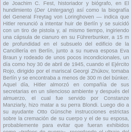
de Joachim C. Fest, historiador y biógrafo, en El
hundimiento
(
Der Untergang
) así como la biografía
del General Freytag von Loringhoven
— indica que
Hitler renunció a intentar huir de Berlín
y se suicidó
con un tiro de pistola y, al mismo tiempo, ingiriendo
una cápsula de cianuro
en su Führerbunker, a 15 m
de profundidad en el subsuelo del edificio de la
Cancillería en Berlín, junto a su nueva esposa Eva
Braun
y rodeado de unos pocos incondicionales, un
día como hoy 30 de abril de 1945, cuando el Ejército
Rojo, dirigido por el mariscal Georgi Zhúkov, tomaba
Berlín
y se encontraba a menos de 300 m del búnker.
Aquel día, Hitler almorzó en compañía de sus
secretarias en un silencioso ambiente y después del
almuerzo, el cual fue servido por Constanze
Manziarly, hizo matar a su perra Blondi. Luego dio a
su ayudante Otto Günsche
instrucciones estrictas
sobre la cremación de su cuerpo y el de su esposa,
probablemente para evitar que fueran exhibidos
como «trofeos de guerra», recordando el ultraje del