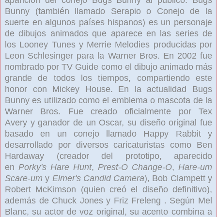
Bunny
(también llamado
Serapio
o
Conejo de la
suerte
en algunos países hispanos) es un personaje
de dibujos animados
que aparece en las series de
los Looney Tunes y Merrie Melodies
producidas por
Leon Schlesinger
para la Warner Bros. En 2002 fue
nombrado por TV Guide como el dibujo animado más
grande de todos los tiempos, compartiendo este
honor con Mickey House. En la actualidad Bugs
Bunny es utilizado como el emblema o mascota de la
Warner Bros.
Fue creado oficialmente por Tex
Avery
y ganador de un Oscar, su diseño original fue
basado en un conejo llamado Happy Rabbit y
desarrollado por diversos caricaturistas como Ben
Hardaway
(creador del prototipo, aparecido
en
Porky's Hare Hunt
,
Prest-O Change-O
,
Hare-um
Scare-um
y
Elmer's Candid Camera
), Bob Clampett y
Robert McKimson
(quien creó el diseño definitivo),
además de Chuck Jones
y Friz Freleng
. Según Mel
Blanc, su actor de voz original, su acento combina a