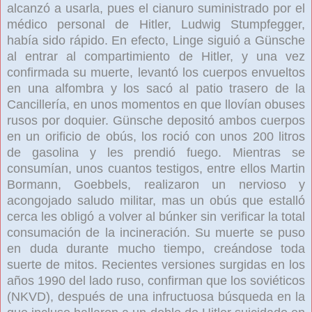
alcanzó a usarla, pues el cianuro suministrado por el
médico personal de Hitler, Ludwig Stumpfegger,
había sido rápido. En efecto, Linge siguió a Günsche
al entrar al compartimiento de Hitler, y una vez
confirmada su muerte, levantó los cuerpos envueltos
en una alfombra y los sacó al patio trasero de la
Cancillería, en unos momentos en que llovían obuses
rusos por doquier. Günsche depositó ambos cuerpos
en un orificio de obús, los roció con unos 200 litros
de gasolina y les prendió fuego. Mientras se
consumían, unos cuantos testigos, entre ellos Martin
Bormann,
Goebbels, realizaron un nervioso y
acongojado saludo militar, mas un obús que estalló
cerca les obligó a volver al búnker sin verificar la total
consumación de la incineración. Su muerte se puso
en duda durante mucho tiempo, creándose toda
suerte de mitos. Recientes versiones surgidas en los
años 1990
del lado ruso, confirman que los soviéticos
(NKVD), después de una infructuosa búsqueda en la