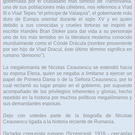
gobernada por el ciudadano más famoso de Transilvania,
una de sus poblaciones más célebres, nos referimos a Vlad
III o Vlad Tepes “el príncipe de Valaquia”, el gobernante más
duro de Europa oriental durante el siglo XV y en quien
debido a sus conocidas y crueles torturas se inspiró el
escritor irlandés Bran Stoker para dar vida a su personaje
uno de los más temidos en la literatura moderna conocido
mundialmente como el Cónde Drácula (nombre proveniente
por ser hijo de Vlad Dracul, éste último término significa en
rumano “demonio").
La megalomanía de Nicolas Ceausescu se extendió hacia
su esposa Elena, quien se negaba a limitarse a ejercer un
papel de Primera Dama o de la Señora Ceausescu, por lo
cual reclamó su lugar propio en el gobierno, por supuesto
acompañado de los privilegios inherentes y glorias, hecho
repetido en la historia por muchos políticos megalómanos y
sus demandantes esposas.
Dejo con ustedes parte de la biografía de Nicolae
Ceausescu ligada a la historia reciente de Rumania.
Dictador comunista rumano (Scornicesti, 1918 - cercanías