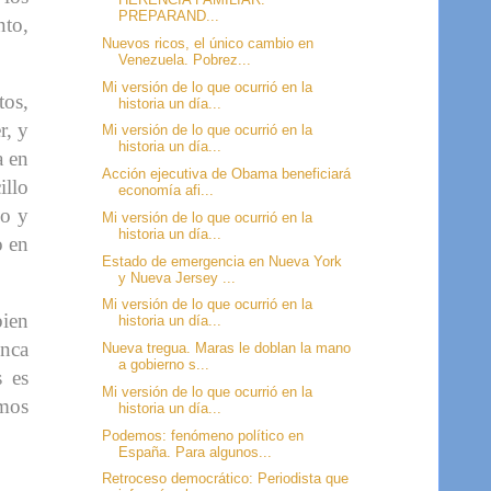
PREPARAND...
nto,
Nuevos ricos, el único cambio en
Venezuela. Pobrez...
Mi versión de lo que ocurrió en la
tos,
historia un día...
r, y
Mi versión de lo que ocurrió en la
historia un día...
a en
Acción ejecutiva de Obama beneficiará
illo
economía afi...
co y
Mi versión de lo que ocurrió en la
historia un día...
o en
Estado de emergencia en Nueva York
y Nueva Jersey ...
Mi versión de lo que ocurrió en la
bien
historia un día...
unca
Nueva tregua. Maras le doblan la mano
a gobierno s...
s es
Mi versión de lo que ocurrió en la
amos
historia un día...
Podemos: fenómeno político en
España. Para algunos...
Retroceso democrático: Periodista que