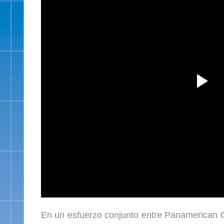
En un esfuerzo conjunto entre Panamerican C