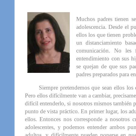
Muchos padres tienen ser
adolescencia. Desde el pu
ellos los que tienen prob
un distanciamiento bas
comunicación. No les f
entendimiento con sus hi
se quejan de que sus pad
padres preparados para en
Siempre pretendemos que sean ellos los 
Pero ellos difícilmente van a cambiar, precisam
difícil entenderlo, si nosotros mismos también
punto de vista práctico. En primer lugar, los a
ellos. Entonces nos corresponde a nosotros c
adolescentes, y podemos entender ambos punt
adultos, y difícilmente pueden ponerse en nues