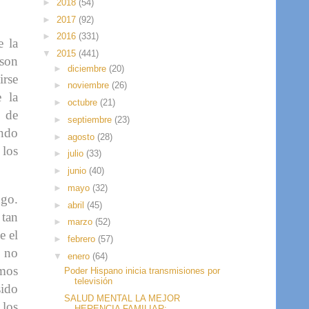
►
2018
(54)
►
2017
(92)
►
2016
(331)
e la
▼
2015
(441)
 son
►
diciembre
(20)
irse
►
noviembre
(26)
e la
►
octubre
(21)
 de
►
septiembre
(23)
ando
►
agosto
(28)
 los
►
julio
(33)
►
junio
(40)
►
mayo
(32)
ngo.
►
abril
(45)
 tan
►
marzo
(52)
e el
►
febrero
(57)
; no
▼
enero
(64)
imos
Poder Hispano inicia transmisiones por
televisión
sido
SALUD MENTAL LA MEJOR
 los
HERENCIA FAMILIAR: