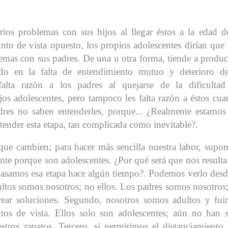
ios problemas con sus hijos al llegar éstos a la edad d
nto de vista opuesto, los propios adolescentes dirían que
lemas con sus padres. De una u otra forma, tiende a produc
ado en la falta de entendimiento mutuo y deterioro d
alta razón a los padres al quejarse de la dificultad
jos adolescentes, pero tampoco les falta razón a éstos cu
res no saben entenderles, porque... ¿Realmente estamos
tender esta etapa, tan complicada como inevitable?.
que cambien; para hacer más sencilla nuestra labor, supo
ente porque son adolescentes. ¿Por qué será que nos resulta
 pasamos esa etapa hace algún tiempo?. Podemos verlo desd
dultos somos nosotros; no ellos. Los padres somos nosotros
rear soluciones. Segundo, nosotros somos adultos y fu
os de vista. Ellos solo son adolescentes; aún no han 
tros zapatos. Tercero, si permitimos el distanciamiento,