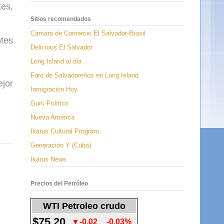
tes,
Sitios recomendados
Cámara de Comercio El Salvador-Brasil
tes
Delicious El Salvador
Long Island al dia
Foro de Salvadoreños en Long Island
ejor
Inmigración Hoy
Gurú Político
Nueva América
Ikarus Cultural Program
Generación Y (Cuba)
Ikarus News
Precios del Petróleo
WTI Petroleo crudo
$75.20
▼-0.02
-0.03%