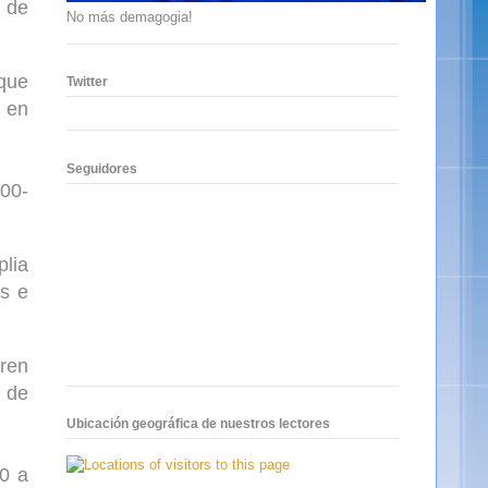
s de
No más demagogia!
que
Twitter
n en
Seguidores
900-
lia
es e
eren
 de
Ubicación geográfica de nuestros lectores
0 a