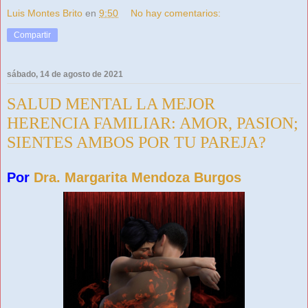
Luis Montes Brito
en
9:50
No hay comentarios:
Compartir
sábado, 14 de agosto de 2021
SALUD MENTAL LA MEJOR
HERENCIA FAMILIAR: AMOR, PASION;
SIENTES AMBOS POR TU PAREJA?
Por
Dra. Margarita Mendoza Burgos