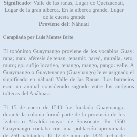
Significado:
Valle de las ranas, Lugar de Quetzacoatl,
Lugar de la gran alberca, En la alberca grande, Lugar
de la cuesta grande
Proviene del:
Náhuatl
Compilado por Luis Montes Brito
El topónimo Guaymango proviene de los vocablos Guay:
rana; man: aféresis de tenan, tenamit: pared, muralla, seto,
muro; go: sufijo locativo, tenango, mango, pango: valle. A
Guaymango o Guaytenango (Guaynango) le es asignado el
significado en náhuatl Valle de las Ranas. Los batracios
eran un animal considerado sagrado entre los antiguos
toltecas del Anáhuac.
El 15 de enero de 1543 fue fundado Guaymango,
durante la colonia formó parte de la provincia de los
Izalcos o Alcaldía mayor de Sonsonate. En 1550
Guaymango contaba con una población aproximada
de 250 habitantes. El 12 de junio de 1824 fecha de