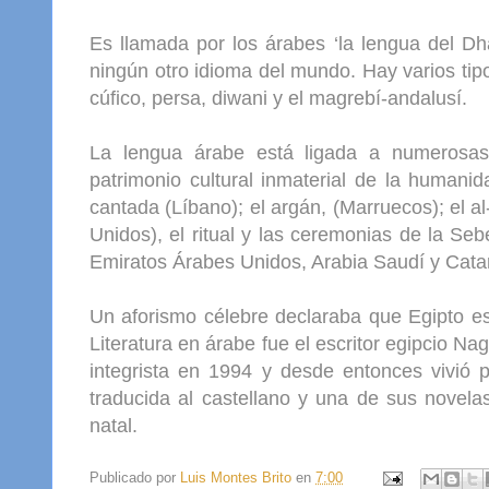
Es llamada por los árabes ‘la lengua del Dhad’ الضاد لغة, porque creen que esa letra ض no l
ningún otro idioma del mundo. Hay varios tipo
cúfico, persa, diwani y el magrebí-andalusí.
La lengua árabe está ligada a numerosas t
patrimonio cultural inmaterial de la humanid
cantada (Líbano); el argán, (Marruecos); el a
Unidos), el ritual y las ceremonias de la Se
Emiratos Árabes Unidos, Arabia Saudí y Catar
Un aforismo célebre declaraba que Egipto esc
Literatura en árabe fue el escritor egipcio N
integrista en 1994 y desde entonces vivió p
traducida al castellano y una de sus novelas
natal.
Publicado por
Luis Montes Brito
en
7:00