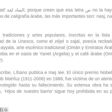
a hay en
s de caligrafía árabe, las más importantes son: nasj, ru
radiciones y artes populares, inscritas en la lista 
ad de la Unesco, como el zéjel o zajal, poesía recita
l-ayyala, arte escénico tradicional (Omán y Emiratos Ár
beiba en el oasis de Yanet (Argelia) y el café árabe (O
).
ribe, Líbano publica e Iraq lee. El único premio Nobe
agib Mahfuz (1911-2006) en 1988, fue víctima de un aten
rotegido hasta su fallecimiento. Su extensa obra ha 
, ‘Hijos de nuestro barrio’ sigue hoy prohibida en su 