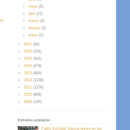
►
mayo
(6)
►
abril
(11)
ua
►
marzo
(3)
►
febrero
(3)
►
enero
(2)
►
2017
(92)
►
2016
(331)
►
2015
(441)
►
2014
(479)
►
2013
(864)
►
2012
(1108)
►
2011
(1536)
►
2010
(809)
►
2009
(105)
Entradas populares
Pablo Escobar Gaviria revive en las