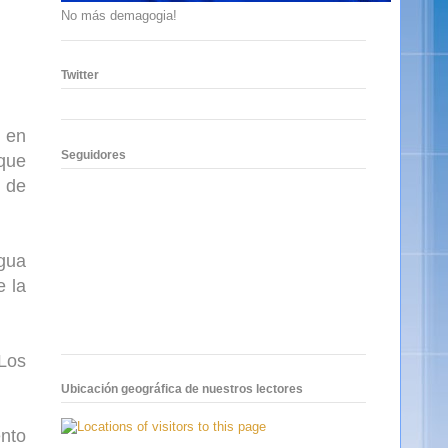
No más demagogia!
Twitter
ó en
Seguidores
que
l de
ngua
e la
 Los
Ubicación geográfica de nuestros lectores
ento