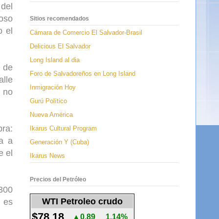
 del
ioso
Sitios recomendados
o el
Cámara de Comercio El Salvador-Brasil
Delicious El Salvador
Long Island al dia
e de
Foro de Salvadoreños en Long Island
lle
Inmigración Hoy
e no
Gurú Político
Nueva América
bra:
Ikarus Cultural Program
ha a
Generación Y (Cuba)
e el
Ikarus News
Precios del Petróleo
WTI Petroleo crudo
s es
$78.18
▲0.89
1.14%