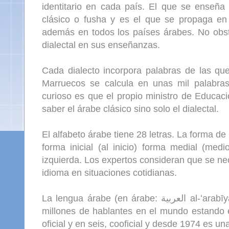
identitario en cada país. El que se enseña 
clásico o fusha y es el que se propaga en 
además en todos los países árabes. No obsta
dialectal en sus enseñanzas.
Cada dialecto incorpora palabras de las que
Marruecos se calcula en unas mil palabras
curioso es que el propio ministro de Educac
saber el árabe clásico sino solo el dialectal.
El alfabeto árabe tiene 28 letras. La forma de
forma inicial (al inicio) forma medial (med
izquierda. Los expertos consideran que se ne
idioma en situaciones cotidianas.
La lengua árabe (en árabe: العربية al-ʻarabīyah o عربي/عربى ʻarabī ) se calcula que tiene más de 300
millones de hablantes en el mundo estando 
oficial y en seis, cooficial y desde 1974 es u