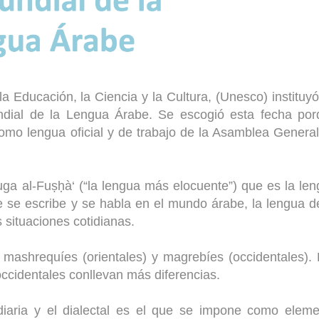
a Educación, la Ciencia y la Cultura, (Unesco) instituy
dial de la Lengua Árabe. Se escogió esta fecha por
mo lengua oficial y de trabajo de la Asamblea Genera
-luga al-Fuṣḥà‘ (“la lengua más elocuente”) que es la le
 se escribe y se habla en el mundo árabe, la lengua d
s situaciones cotidianas.
 mashrequíes (orientales) y magrebíes (occidentales).
occidentales conllevan más diferencias.
diaria y el dialectal es el que se impone como elem