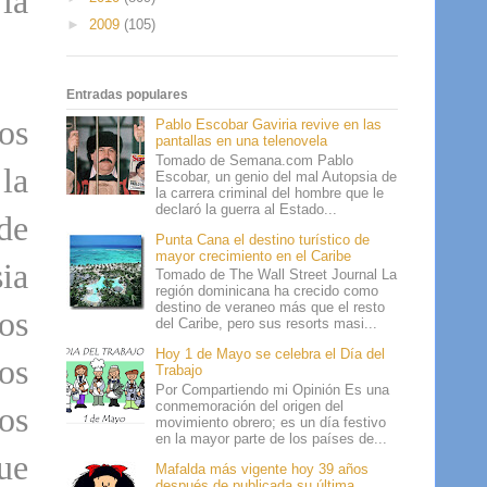
la
►
2009
(105)
Entradas populares
os
Pablo Escobar Gaviria revive en las
pantallas en una telenovela
Tomado de Semana.com Pablo
la
Escobar, un genio del mal Autopsia de
la carrera criminal del hombre que le
declaró la guerra al Estado...
de
Punta Cana el destino turístico de
mayor crecimiento en el Caribe
ia
Tomado de The Wall Street Journal La
región dominicana ha crecido como
destino de veraneo más que el resto
os
del Caribe, pero sus resorts masi...
Hoy 1 de Mayo se celebra el Día del
os
Trabajo
Por Compartiendo mi Opinión Es una
conmemoración del origen del
os
movimiento obrero; es un día festivo
en la mayor parte de los países de...
ue
Mafalda más vigente hoy 39 años
después de publicada su última