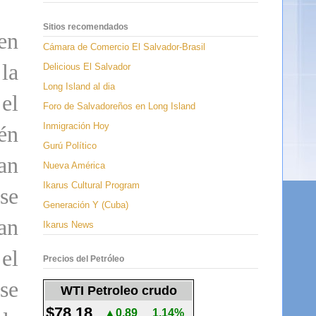
Sitios recomendados
en
Cámara de Comercio El Salvador-Brasil
la
Delicious El Salvador
Long Island al dia
el
Foro de Salvadoreños en Long Island
Inmigración Hoy
én
Gurú Político
can
Nueva América
Ikarus Cultural Program
se
Generación Y (Cuba)
an
Ikarus News
el
Precios del Petróleo
se
WTI Petroleo crudo
$78.18
▲0.89
1.14%