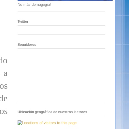
No más demagogia!
Twitter
Seguidores
do
 a
os
de
jos
Ubicación geográfica de nuestros lectores