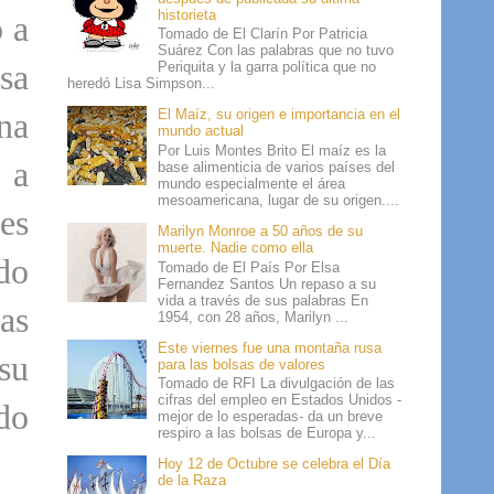
historieta
 a
Tomado de El Clarín Por Patricia
Suárez Con las palabras que no tuvo
osa
Periquita y la garra política que no
heredó Lisa Simpson...
na
El Maíz, su origen e importancia en el
mundo actual
Por Luis Montes Brito El maíz es la
 a
base alimenticia de varios países del
mundo especialmente el área
mesoamericana, lugar de su origen....
es
Marilyn Monroe a 50 años de su
muerte. Nadie como ella
do
Tomado de El País Por Elsa
Fernandez Santos Un repaso a su
vida a través de sus palabras En
tas
1954, con 28 años, Marilyn ...
Este viernes fue una montaña rusa
su
para las bolsas de valores
Tomado de RFI La divulgación de las
cifras del empleo en Estados Unidos -
ndo
mejor de lo esperadas- da un breve
respiro a las bolsas de Europa y...
Hoy 12 de Octubre se celebra el Día
de la Raza