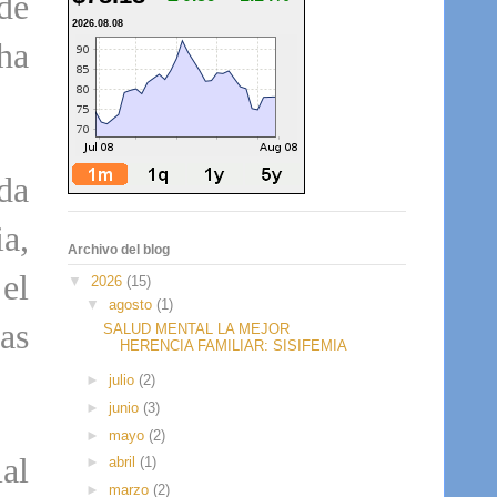
de
2026.08.08
ha
da
ia,
Archivo del blog
el
▼
2026
(15)
▼
agosto
(1)
as
SALUD MENTAL LA MEJOR
HERENCIA FAMILIAR: SISIFEMIA
►
julio
(2)
►
junio
(3)
►
mayo
(2)
al
►
abril
(1)
►
marzo
(2)