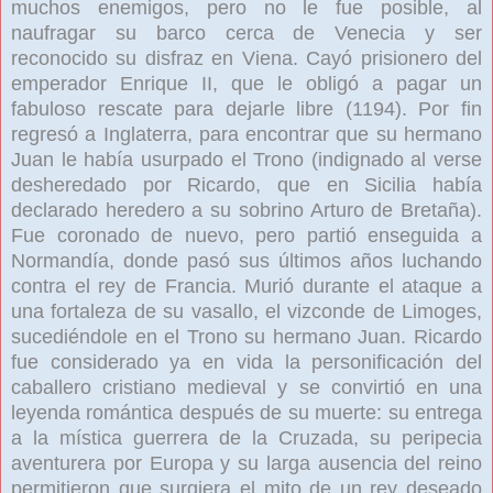
muchos enemigos, pero no le fue posible, al
naufragar su barco cerca de Venecia y ser
reconocido su disfraz en Viena. Cayó prisionero del
emperador Enrique II, que le obligó a pagar un
fabuloso rescate para dejarle libre (1194). Por fin
regresó a Inglaterra, para encontrar que su hermano
Juan le había usurpado el Trono (indignado al verse
desheredado por Ricardo, que en Sicilia había
declarado heredero a su sobrino Arturo de Bretaña).
Fue coronado de nuevo, pero partió enseguida a
Normandía, donde pasó sus últimos años luchando
contra el rey de Francia. Murió durante el ataque a
una fortaleza de su vasallo, el vizconde de Limoges,
sucediéndole en el Trono su hermano Juan. Ricardo
fue considerado ya en vida la personificación del
caballero cristiano medieval y se convirtió en una
leyenda romántica después de su muerte: su entrega
a la mística guerrera de la Cruzada, su peripecia
aventurera por Europa y su larga ausencia del reino
permitieron que surgiera el mito de un rey deseado