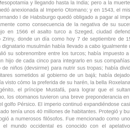
Mesopotamia y llegando hasta la India; pero a la muert
uedó anexionada al Imperio Otomano; y en 1543, el m
ernando I de Habsburgo quedó obligado a pagar al Imp
samente como consecuencia de la negativa de su suces
dujo en 1566 el asalto turco a Szeged, ciudad defen
ro Zriny, donde un día como hoy 7 de septiembre de 1
an dignatario musulmán había llevado a cabo igualmente
valió su sobrenombre entre los turcos; había impuesto a
r un hijo de cada cinco para integrarlo en sus compañía
 de niños (devsirme) para nutrir sus tropas; había divi
litares sometidos al gobierno de un bajá; había dejad
a visto cómo la preferida de su harén, la bella Roxelana
nito, el príncipe Mustafá, para lograr que el sulta
no, los otomanos tuvieron una breve preponderancia en
 golfo Pérsico. El imperio continuó expandiéndose cas
inado tenía unos 40 millones de habitantes. Protegió y b
 acogió a numerosos filósofos. Fue mencionado como un
el mundo occidental es conocido con el apelativo