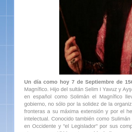
Un día como hoy 7 de Septiembre de 15
Magnífico. Hijo del sultán Selim I Yavuz y A
en español como Solimán el Magnífico ll
gobierno, no sólo por la solidez de la organiz
fronteras a su máxima extensión y por el he
intelectual. Conocido también como Sulimán (
en Occidente y "el Legislador" por sus com