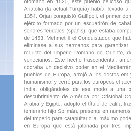
otomano en 1520, este pueblo belicoso qu
Anatolia (la actual Turquía) había llevado 
1354, Orjan conquistó Gallípoli, el primer 
ejército formado por un escuadrón de caballe
señores feudales (spahis), que estaba compu
de 1453, Mehmet II el Conquistador, que hab
eliminase a sus hermanos para garantizar l
reducto del Imperio Romano de Oriente, d
venecianos. Este hecho trascendental, amé
cobraba un decisivo poder en el Mediterrá
pueblos de Europa, arrojó a los doctos emigr
humanismo, y cerró para los europeos el acce
India, obligándoles de ese modo a una b
descubrimiento de América por Cristóbal Col
Arabia y Egipto, adoptó el título de califa 
temerario hijo Solimán, presente en numeros
del Imperio para catapultarlo al máximo pode
en Europa que está jalonada por tres imp