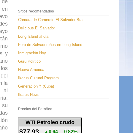
 de
a en
Sitios recomendados
uevo
Cámara de Comercio El Salvador-Brasil
ndes
Delicious El Salvador
mayo
Long Island al dia
ltán
Foro de Salvadoreños en Long Island
timo
s y
Inmigración Hoy
ano
Gurú Político
los
Nueva América
 del
Ikarus Cultural Program
n la
Generación Y (Cuba)
 al
Ikarus News
ria,
, su
Precios del Petróleo
ndas
sión
WTI Petroleo crudo
año
$77.93
▲0.64
0.82%