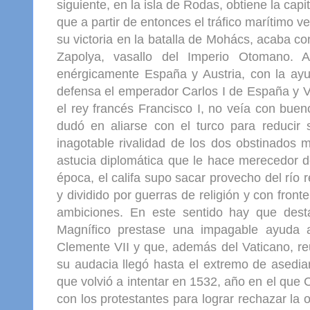
siguiente, en la isla de Rodas, obtiene la cap
que a partir de entonces el tráfico marítimo v
su victoria en la batalla de Mohács, acaba c
Zapolya, vasallo del Imperio Otomano. 
enérgicamente España y Austria, con la ayu
defensa el emperador Carlos I de España y 
el rey francés Francisco I, no veía con buen
dudó en aliarse con el turco para reduci
inagotable rivalidad de los dos obstinados 
astucia diplomática que le hace merecedor d
época, el califa supo sacar provecho del río
y dividido por guerras de religión y con fro
ambiciones. En este sentido hay que desta
Magnífico prestase una impagable ayuda 
Clemente VII y que, además del Vaticano, reu
su audacia llegó hasta el extremo de asedia
que volvió a intentar en 1532, año en el que 
con los protestantes para lograr rechazar la 