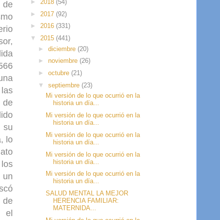
►
2018
(54)
e de
►
2017
(92)
ismo
►
2016
(331)
erio
▼
2015
(441)
or,
►
diciembre
(20)
dida
►
noviembre
(26)
566
►
octubre
(21)
 una
▼
septiembre
(23)
 las
Mi versión de lo que ocurrió en la
s de
historia un día...
dido
Mi versión de lo que ocurrió en la
historia un día...
o su
Mi versión de lo que ocurrió en la
, lo
historia un día...
nato
Mi versión de lo que ocurrió en la
historia un día...
 los
Mi versión de lo que ocurrió en la
i un
historia un día...
uscó
SALUD MENTAL LA MEJOR
o de
HERENCIA FAMILIAR:
MATERNIDA...
 el