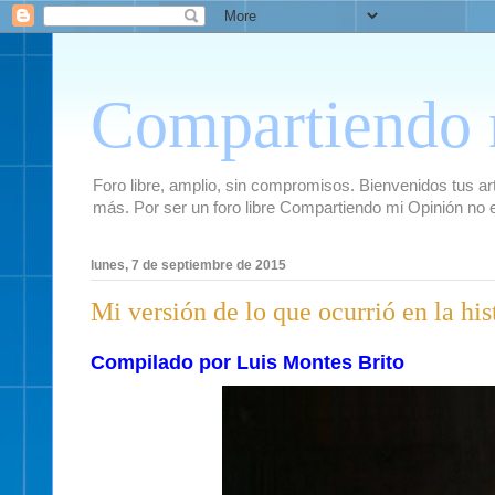
Compartiendo 
Foro libre, amplio, sin compromisos. Bienvenidos tus artí
más. Por ser un foro libre Compartiendo mi Opinión no 
lunes, 7 de septiembre de 2015
Mi versión de lo que ocurrió en la hi
Compilado por Luis Montes Brito