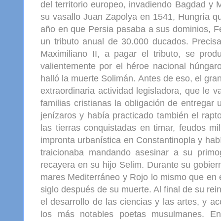
del territorio europeo, invadiendo Bagdad y 
su vasallo Juan Zapolya en 1541, Hungría q
año en que Persia pasaba a sus dominios, F
un tributo anual de 30.000 ducados. Preci
Maximiliano II, a pagar el tributo, se pro
valientemente por el héroe nacional húnga
halló la muerte Solimán. Antes de eso, el gr
extraordinaria actividad legisladora, que le 
familias cristianas la obligación de entrega
jenízaros y había practicado también el rapto
las tierras conquistadas en timar, feudos mi
impronta urbanística en Constantinopla y habí
traicionaba mandando asesinar a su primogé
recayera en su hijo Selim. Durante su gobier
mares Mediterráneo y Rojo lo mismo que en el
siglo después de su muerte. Al final de su re
el desarrollo de las ciencias y las artes, y
los más notables poetas musulmanes. En 