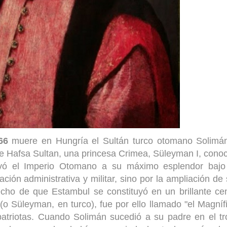
66
muere en Hungría el Sultán turco otomano Solimán
yşe Hafsa Sultan, una princesa Crimea, Süleyman I, cono
evó el Imperio Otomano a su máximo esplendor bajo
ación administrativa y militar, sino por la ampliación de
cho de que Estambul se constituyó en un brillante ce
o Süleyman, en turco), fue por ello llamado "el Magníf
patriotas. Cuando Solimán sucedió a su padre en el t