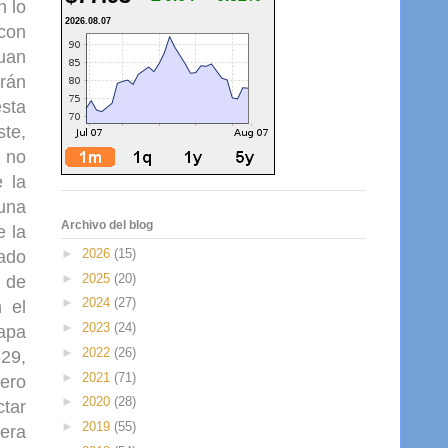
n lo
2026.08.07
 con
Juan
rán
esta
ste,
, no
 la
 una
Archivo del blog
e la
►
2026
(15)
rado
►
2025
(20)
o de
►
2024
(27)
 el
►
2023
(24)
apa
►
2022
(26)
529,
►
2021
(71)
pero
►
2020
(28)
ctar
►
2019
(55)
uera