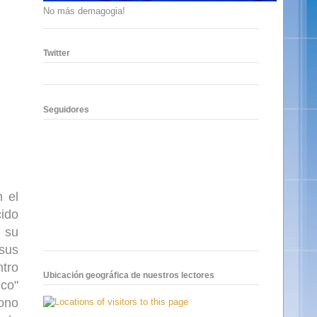
No más demagogia!
Twitter
Seguidores
 el
cido
 su
 sus
ntro
Ubicación geográfica de nuestros lectores
ico"
rono