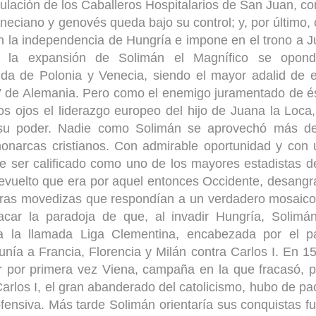
itulación de los Caballeros Hospitalarios de San Juan, co
eneciano y genovés queda bajo su control; y, por último,
on la independencia de Hungría e impone en el trono a 
A la expansión de Solimán el Magnífico se opond
da de Polonia y Venecia, siendo el mayor adalid de 
V de Alemania. Pero como el enemigo juramentado de é
os ojos el liderazgo europeo del hijo de Juana la Loca
r su poder. Nadie como Solimán se aprovechó más de
monarcas cristianos. Con admirable oportunidad y con
e ser calificado como uno de los mayores estadistas d
 revuelto que era por aquel entonces Occidente, desang
nteras movedizas que respondían a un verdadero mosaic
car la paradoja de que, al invadir Hungría, Solimán
a la llamada Liga Clementina, encabezada por el p
nía a Francia, Florencia y Milán contra Carlos I. En 1
r por primera vez Viena, campaña en la que fracasó, 
Carlos I, el gran abanderado del catolicismo, hubo de pa
ofensiva. Más tarde Solimán orientaría sus conquistas f