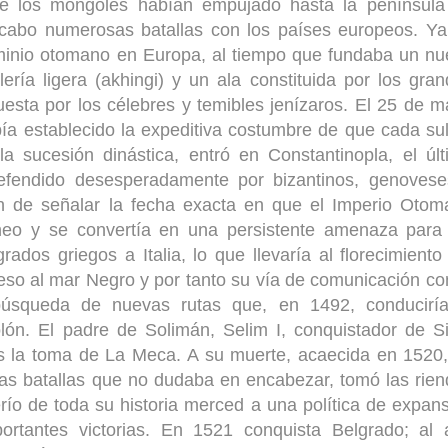
e los mongoles habían empujado hasta la península
a cabo numerosas batallas con los países europeos. Y
dominio otomano en Europa, al tiempo que fundaba un n
ría ligera (akhingi) y un ala constituida por los gra
esta por los célebres y temibles jenízaros. El 25 de 
ía establecido la expeditiva costumbre de que cada su
a sucesión dinástica, entró en Constantinopla, el úl
efendido desesperadamente por bizantinos, genovese
n de señalar la fecha exacta en que el Imperio Otom
neo y se convertía en una persistente amenaza para 
ados griegos a Italia, lo que llevaría al florecimiento
so al mar Negro y por tanto su vía de comunicación co
úsqueda de nuevas rutas que, en 1492, conduciría
ón. El padre de Solimán, Selim I, conquistador de Si
tras la toma de La Meca. A su muerte, acaecida en 1520
as batallas que no dudaba en encabezar, tomó las rie
río de toda su historia merced a una política de expan
ortantes victorias. En 1521 conquista Belgrado; al 