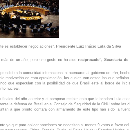
nte es establecer negociaciones'',
Presidente Luiz Inácio Lula da Silva
r más de un año, pero ese gesto no ha sido
reciprocado'', Secretaria de
prendido a la comunidad internacional al acercarse al gobierno de Irán, hech
ble motivación de esta aproximación, las cuales van desde las que señalan
ndo que especulan con la posibilidad de que Brasil esté al borde de inici
nto nuclear.
 finales del año anterior y el pomposo recibimiento que le brindara Lula enc
ormente la defensa de Brasil en el Consejo de Seguridad de la ONU sobre las c
apuntan a que pronto contará con armamento de este tipo han sido la fuen
nte ya que para aplicar sanciones se necesitan al menos 9 votos a favor del 