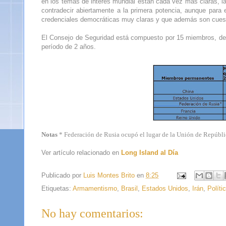
en los temas de interés mundial están cada vez más claras, l
contradecir abiertamente a la primera potencia, aunque para
credenciales democráticas muy claras y que además son cuesti
El Consejo de Seguridad está compuesto por 15 miembros, de 
período de 2 años.
Notas
*
Federación de Rusia ocupó el lugar de la Unión de Repúblic
Ver artículo relacionado en
Long Island al Día
Publicado por
Luis Montes Brito
en
8:25
Etiquetas:
Armamentismo
,
Brasil
,
Estados Unidos
,
Irán
,
Políti
No hay comentarios: