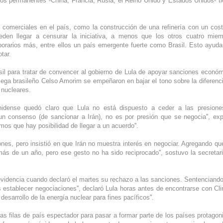
s permanentes -China, Francia, Rusia, el Reino Unido y Estados Unidos- t
s comerciales en el país, como la construcción de una refinería con un cos
den llegar a censurar la iniciativa, a menos que los otros cuatro mie
rarios más, entre ellos un país emergente fuerte como Brasil. Esto ayuda
tar.
asil para tratar de convencer al gobierno de Lula de apoyar sanciones econó
lega brasileño Celso Amorim se empeñaron en bajar el tono sobre la diferenci
 nucleares.
unidense quedó claro que Lula no está dispuesto a ceder a las presion
un consenso (de sancionar a Irán), no es por presión que se negocia'', ex
os que hay posibilidad de llegar a un acuerdo''.
nes, pero insistió en que Irán no muestra interés en negociar. Agregando que
s de un año, pero ese gesto no ha sido reciprocado'', sostuvo la secretar
n evidencia cuando declaró el martes su rechazo a las sanciones. Sentenciand
s establecer negociaciones'', declaró Lula horas antes de encontrarse con Cli
 desarrollo de la energía nuclear para fines pacíficos''.
as filas de país espectador para pasar a formar parte de los países protagon