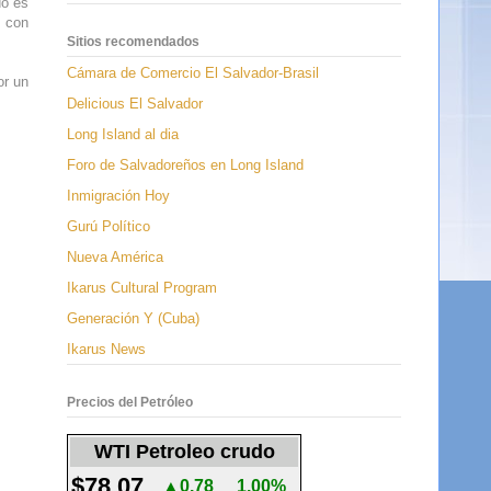
do es
n con
Sitios recomendados
Cámara de Comercio El Salvador-Brasil
or un
Delicious El Salvador
Long Island al dia
Foro de Salvadoreños en Long Island
Inmigración Hoy
Gurú Político
Nueva América
Ikarus Cultural Program
Generación Y (Cuba)
Ikarus News
Precios del Petróleo
WTI Petroleo crudo
$78.07
▲0.78
1.00%