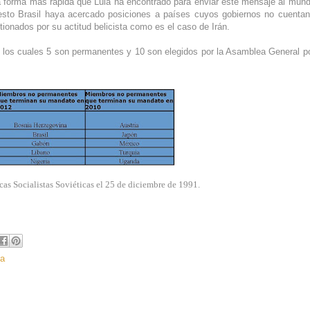
a forma más rápida que Lula ha encontrado para enviar este mensaje al mun
 esto Brasil haya acercado posiciones a países cuyos gobiernos no cuenta
onados por su actitud belicista como es el caso de Irán.
los cuales 5 son permanentes y 10 son elegidos por la Asamblea General p
as Socialistas Soviéticas el 25 de diciembre de 1991.
ca