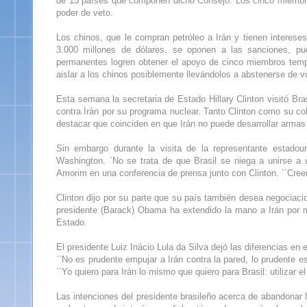
de 15 países que componen dicho Consejo. Los cinco miembro
poder de veto.
Los chinos, que le compran petróleo a Irán y tienen interese
3.000 millones de dólares, se oponen a las sanciones, pue
permanentes logren obtener el apoyo de cinco miembros tempo
aislar a los chinos posiblemente llevándolos a abstenerse de vo
Esta semana la secretaria de Estado Hillary Clinton visitó Br
contra Irán por su programa nuclear. Tanto Clinton como su co
destacar que coinciden en que Irán no puede desarrollar armas
Sin embargo durante la visita de la representante estado
Washington. `No se trata de que Brasil se niega a unirse a 
Amorim en una conferencia de prensa junto con Clinton. ``Creem
Clinton dijo por su parte que su país también desea negociacio
presidente (Barack) Obama ha extendido la mano a Irán por má
Estado.
El presidente Luiz Inácio Lula da Silva dejó las diferencias e
``No es prudente empujar a Irán contra la pared, lo prudente e
``Yo quiero para Irán lo mismo que quiero para Brasil: utilizar el
Las intenciones del presidente brasileño acerca de abandonar l