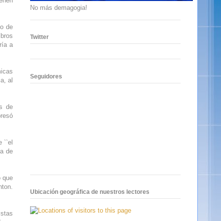
ienen
No más demagogia!
to de
mbros
Twitter
ría a
micas
Seguidores
a, al
es de
presó
 ``el
ia de
o que
nton.
Ubicación geográfica de nuestros lectores
istas