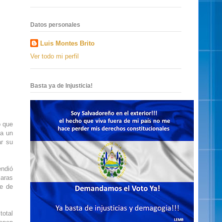
Datos personales
Luis Montes Brito
Ver todo mi perfil
Basta ya de Injusticia!
o que
 a un
ar su
endió
laras
te de
total