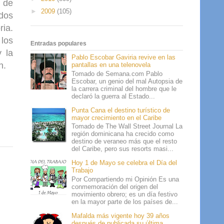
s de
►
2009
(105)
dos
ria.
 los
Entradas populares
y la
Pablo Escobar Gaviria revive en las
n.
pantallas en una telenovela
Tomado de Semana.com Pablo
Escobar, un genio del mal Autopsia de
la carrera criminal del hombre que le
declaró la guerra al Estado...
Punta Cana el destino turístico de
mayor crecimiento en el Caribe
Tomado de The Wall Street Journal La
región dominicana ha crecido como
destino de veraneo más que el resto
del Caribe, pero sus resorts masi...
Hoy 1 de Mayo se celebra el Día del
Trabajo
Por Compartiendo mi Opinión Es una
conmemoración del origen del
movimiento obrero; es un día festivo
en la mayor parte de los países de...
Mafalda más vigente hoy 39 años
después de publicada su última