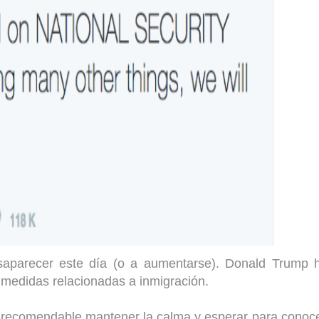
esaparecer este día (o a aumentarse). Donald Trump 
á medidas relacionadas a inmigración.
s recomendable mantener la calma y esperar para conoc