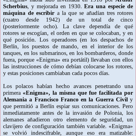
Scherbius
, y mejorada en 1930.
Era una especie de
máquina de escribir
a la que se añadían tres rotores
(cuatro desde 1942) de un total de cinco
(posteriormente ocho). La clave dependía de qué
rotores se escogían, el orden en que se colocaban, y en
qué posición. Los operadores (en los despachos de
Berlín, los puestos de mando, en el interior de los
tanques, en los submarinos, en los bombarderos, donde
fuera, porque «Enigma» era portátil) llevaban con ellos
las instrucciones de cómo debían colocarse los rotores,
y estas posiciones cambiaban cada pocos días.
Los polacos habían hecho avances penetrando una
primera
«Enigma», la misma que fue facilitada por
Alemania a Francisco Franco en la Guerra Civil
y
que permitió a Berlín espiar sus comunicaciones. Pero
inmediatamente antes de la invasión de Polonia, los
alemanes añadieron otro elemento de seguridad, un
clavijero de configuración también variable. «Enigma»
se volvió indescifrable, aunque eso era matizable: