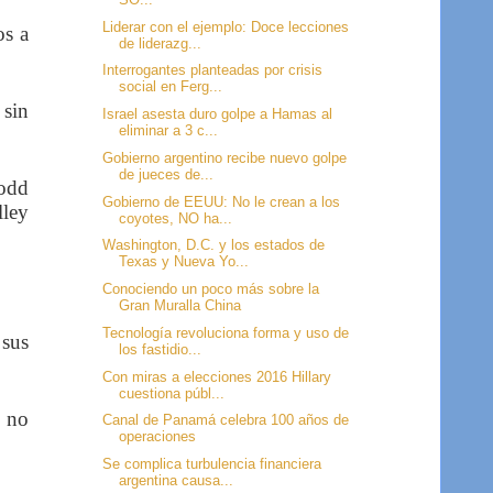
Liderar con el ejemplo: Doce lecciones
os a
de liderazg...
Interrogantes planteadas por crisis
social en Ferg...
 sin
Israel asesta duro golpe a Hamas al
eliminar a 3 c...
Gobierno argentino recibe nuevo golpe
de jueces de...
Todd
Gobierno de EEUU: No le crean a los
lley
coyotes, NO ha...
Washington, D.C. y los estados de
Texas y Nueva Yo...
Conociendo un poco más sobre la
Gran Muralla China
Tecnología revoluciona forma y uso de
 sus
los fastidio...
Con miras a elecciones 2016 Hillary
cuestiona públ...
o no
Canal de Panamá celebra 100 años de
operaciones
Se complica turbulencia financiera
argentina causa...