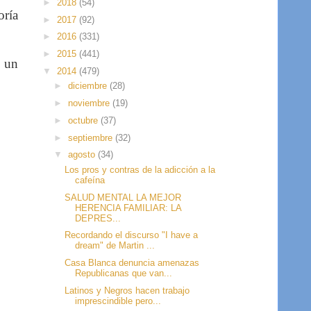
►
2018
(54)
oría
►
2017
(92)
►
2016
(331)
►
2015
(441)
e un
▼
2014
(479)
►
diciembre
(28)
►
noviembre
(19)
►
octubre
(37)
►
septiembre
(32)
▼
agosto
(34)
Los pros y contras de la adicción a la
cafeína
SALUD MENTAL LA MEJOR
HERENCIA FAMILIAR: LA
DEPRES...
Recordando el discurso "I have a
dream" de Martin ...
Casa Blanca denuncia amenazas
Republicanas que van...
Latinos y Negros hacen trabajo
imprescindible pero...