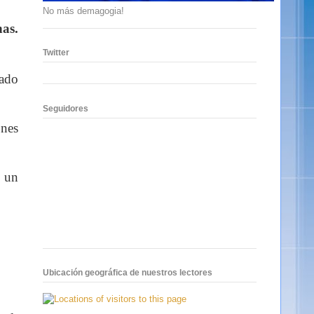
No más demagogia!
nas.
Twitter
sado
Seguidores
ones
e un
Ubicación geográfica de nuestros lectores