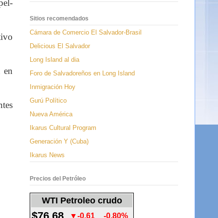
pel-
Sitios recomendados
Cámara de Comercio El Salvador-Brasil
tivo
Delicious El Salvador
Long Island al dia
n en
Foro de Salvadoreños en Long Island
Inmigración Hoy
Gurú Político
ntes
Nueva América
Ikarus Cultural Program
Generación Y (Cuba)
Ikarus News
Precios del Petróleo
WTI Petroleo crudo
$76.68
▼-0.61
-0.80%