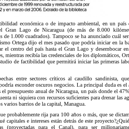
tibilidad económica o de impacto ambiental, en un país
: el Gran Lago de Nicaragua (de más de 8.000 kilómet
 de 1.000 cuadrados). Tampoco se ha anunciado cuál ser
mismo Ortega dijo el mes pasado que podría iniciar en la b
sar el centro del país hasta el Gran Lago y desembocar en
s, mientras recibía las credenciales de los diplomáticos, Or
udio de factibilidad que permitirá iniciar las primeras lab
chas entre sectores críticos al caudillo sandinista, qu
odría esconder oscuros negocios. La principal duda es el 
es el presupuesto anual de Nicaragua, un país donde el 47
nta ni siquiera con recursos suficientes para drenar las a
varios barrios de la capital, Managua.
 que probablemente rija para 100 años o más, que se dicta
 capitales e intereses están detrás de este proyecto?¿Qui
s (proyectadas para el Canal), para ser millonariame