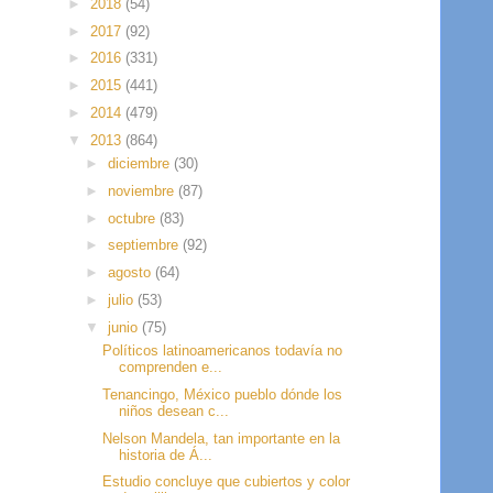
►
2018
(54)
►
2017
(92)
►
2016
(331)
►
2015
(441)
►
2014
(479)
▼
2013
(864)
►
diciembre
(30)
►
noviembre
(87)
►
octubre
(83)
►
septiembre
(92)
►
agosto
(64)
►
julio
(53)
▼
junio
(75)
Políticos latinoamericanos todavía no
comprenden e...
Tenancingo, México pueblo dónde los
niños desean c...
Nelson Mandela, tan importante en la
historia de Á...
Estudio concluye que cubiertos y color