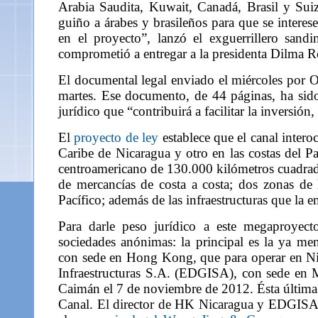
Arabia Saudita, Kuwait, Canadá, Brasil y Sui
guiño a árabes y brasileños para que se interes
en el proyecto”, lanzó el exguerrillero sand
comprometió a entregar a la presidenta Dilma Ro
El documental legal enviado el miércoles por 
martes. Ese documento, de 44 páginas, ha sid
jurídico que “contribuirá a facilitar la inversió
El
proyecto de ley
establece que el canal inter
Caribe de Nicaragua y otro en las costas del Pa
centroamericano de 130.000 kilómetros cuadrados
de mercancías de costa a costa; dos zonas de l
Pacífico; además de las infraestructuras que la 
Para darle peso jurídico a este megaproyecto
sociedades anónimas: la principal es la ya 
con sede en Hong Kong, que para operar en Ni
Infraestructuras S.A. (EDGISA), con sede en
Caimán el 7 de noviembre de 2012. Ésta última h
Canal. El director de HK Nicaragua y EDGISA 