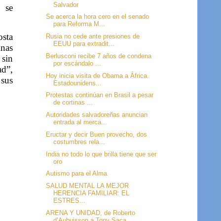
Salvador
, se
Se acerca la hora cero en el senado
para Reforma M...
osta
Rusia no cede ante presiones de
EEUU para extradit...
inas
Berlusconi recibe 7 años de condena
 sin
por escándalo ...
ad”,
Hoy inicia visita de Obama a África.
 sus
Estadounidens...
Protestas continúan en Brasil a pesar
de cortinas ...
Autoridades salvadoreñas anuncian
entrada al merca...
Eructar y decir Buen provecho, dos
costumbres rela...
India no todo lo que brilla tiene que ser
oro
Autismo para el Alma
SALUD MENTAL LA MEJOR
HERENCIA FAMILIAR: EL
ESTRES...
ARENA Y UNIDAD, de Roberto
d’Aubuisson a Tony Saca