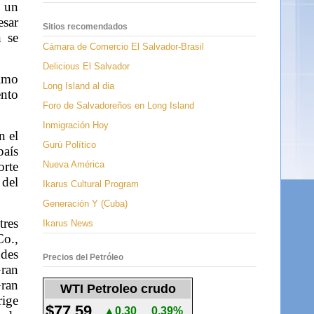
o un
esar
Sitios recomendados
n se
Cámara de Comercio El Salvador-Brasil
Delicious El Salvador
ximo
Long Island al dia
ento
Foro de Salvadoreños en Long Island
Inmigración Hoy
n el
Gurú Político
país
Nueva América
orte
 del
Ikarus Cultural Program
Generación Y (Cuba)
tres
Ikarus News
Co.,
ndes
Precios del Petróleo
Gran
Gran
WTI Petroleo crudo
rige
$77.59
▲0.30
0.39%