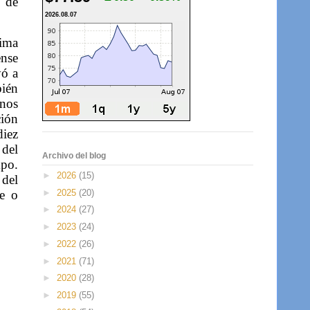
s de
2026.08.07
nima
ense
yó a
bién
inos
ción
diez
 del
Archivo del blog
mpo.
►
2026
(15)
 del
►
2025
(20)
le o
►
2024
(27)
►
2023
(24)
►
2022
(26)
►
2021
(71)
►
2020
(28)
►
2019
(55)