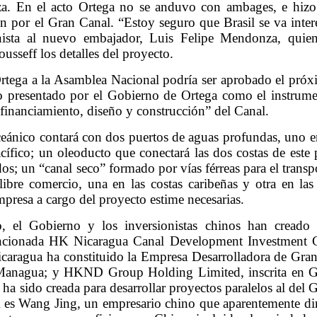
za. En el acto Ortega no se anduvo con ambages, e hiz
en por el Gran Canal. “Estoy seguro que Brasil se va inter
inista al nuevo embajador, Luis Felipe Mendonza, quie
usseff los detalles del proyecto.
Ortega a la Asamblea Nacional podría ser aprobado el pró
o presentado por el Gobierno de Ortega como el instrum
n, financiamiento, diseño y construcción” del Canal.
oceánico contará con dos puertos de aguas profundas, uno e
cífico; un oleoducto que conectará las dos costas de este 
; un “canal seco” formado por vías férreas para el transp
ibre comercio, una en las costas caribeñas y otra en las
empresa a cargo del proyecto estime necesarias.
, el Gobierno y los inversionistas chinos han creado 
mencionada HK Nicaragua Canal Development Investment 
caragua ha constituido la Empresa Desarrolladora de Gra
 Managua; y HKND Group Holding Limited, inscrita en 
a sido creada para desarrollar proyectos paralelos al del 
es Wang Jing, un empresario chino que aparentemente di