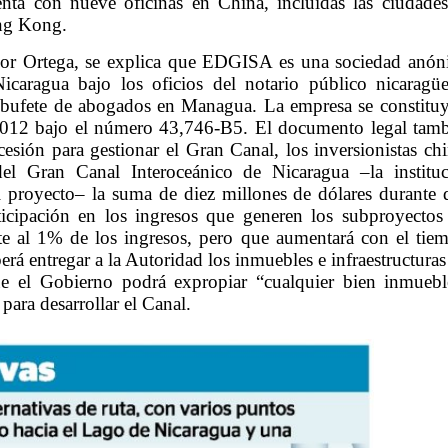
enta con nueve oficinas en China, incluidas las ciudade
ng Kong.
por Ortega, se explica que EDGISA es una sociedad anó
icaragua bajo los oficios del notario público nicaragü
bufete de abogados en Managua. La empresa se constitu
2012 bajo el número 43,746-B5. El documento legal tam
esión para gestionar el Gran Canal, los inversionistas ch
l Gran Canal Interoceánico de Nicaragua –la institu
l proyecto– la suma de diez millones de dólares durante 
ticipación en los ingresos que generen los subproyectos
nte al 1% de los ingresos, pero que aumentará con el tie
erá entregar a la Autoridad los inmuebles e infraestructuras
e el Gobierno podrá expropiar “cualquier bien inmueb
para desarrollar el Canal.