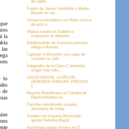
de vajilla ...
Frases de James Gandolfini y Marlon
Brando en voz ...
Correa revela plática con Biden acerca
 que
de asilo a ...
ros
Obama resalta en Sudáfrica
á la
inspiración de Mandela ...
ahía
Debilitamiento de economía peruana
obliga a Humala...
 las
tega
Capturan a Monseñor con cargo de
contador en Jefe ...
ores
Indignados de la Clase C brasileña
exigen más educ...
SALUD MENTAL LA MEJOR
e lo
HERENCIA FAMILIAR: PRESION
alto
C...
% de
Mayoría Republicana en Cámara de
guas
Representantes se...
Canciller salvadoreño ocupará
Secretaría de Integr...
mine
Senado con mayoría Demócrata
énes
aprobó Reforma Migrat...
nte
Aumentará salario mínimo en El