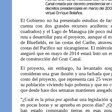
El Gobierno no ha presentado estudios de fac
cuenta con dos grandes recursos acuíferos
cuadrados) y el Lago de Managua (de poco más
ruta a desarrollar para el proyecto, aunque el 
de Bluefields, en las costas del Caribe, atrave
costas del Pacífico sur nicaragüense. El miércole
aseguró que en mayo de 2014 estará listo un est
de construcción del Gran Canal.
El proyecto, sin embargo, ha levantado sospe
consideran una gran ilusión y una fachada que p
costo del proyecto, que representa casi 25 vec
su población viviendo bajo pobreza y que no cue
que desde hace dos semanas mantienen anegados 
“¿Cuál es la prisa por aprobar una legislación
en pocas horas y se aprueba en pocos días? ¿Qué
han estado comprando tierras en esas zona