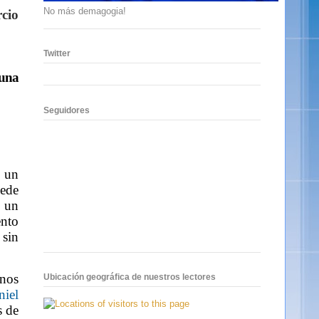
No más demagogia!
rcio
Twitter
 una
Seguidores
o un
sede
 un
ento
sin
 nos
Ubicación geográfica de nuestros lectores
niel
s de