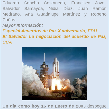
Eduardo Sancho Castaneda, Francisco Jovel,
Salvador Samayoa, Nidia Díaz, Juan Ramón
Medrano, Ana Guadalupe Martínez y Roberto
Cañas.
Mayor Información:
Especial Acuerdos de Paz X aniversario, EDH
El Salvador La negociación del acuerdo de Paz,
UCA
Un día como hoy 16 de Enero de 2003
despegue