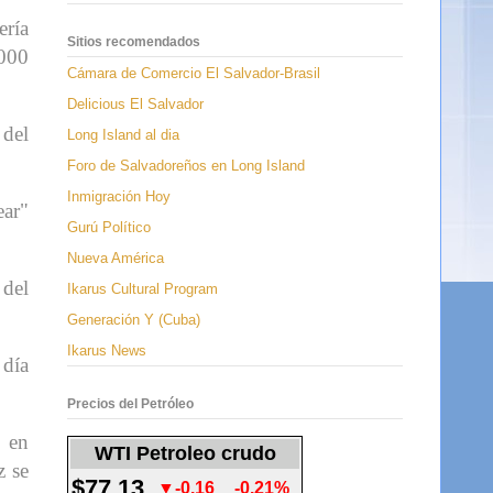
ería
Sitios recomendados
.000
Cámara de Comercio El Salvador-Brasil
Delicious El Salvador
 del
Long Island al dia
Foro de Salvadoreños en Long Island
Inmigración Hoy
ear"
Gurú Político
Nueva América
 del
Ikarus Cultural Program
Generación Y (Cuba)
Ikarus News
 día
Precios del Petróleo
, en
WTI Petroleo crudo
z se
$77.13
▼-0.16
-0.21%