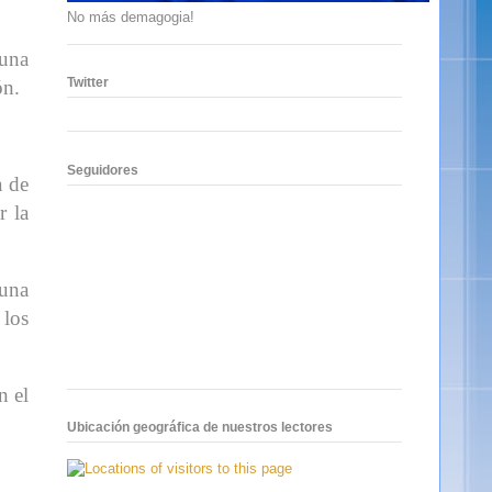
No más demagogia!
 una
Twitter
ón.
Seguidores
a de
r la
 una
 los
n el
Ubicación geográfica de nuestros lectores