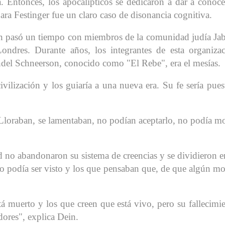
. Entonces, los apocalípticos se dedicaron a dar a conoce
para Festinger fue un claro caso de disonancia cognitiva.
ein pasó un tiempo con miembros de la comunidad judía Ja
ondres. Durante años, los integrantes de esta organiza
ndel Schneerson, conocido como "El Rebe", era el mesías.
civilización y los guiaría a una nueva era. Su fe sería pues
 "Lloraban, se lamentaban, no podían aceptarlo, no podía mo
 no abandonaron su sistema de creencias y se dividieron e
no podía ser visto y los que pensaban que, de que algún m
á muerto y los que creen que está vivo, pero su fallecimi
ores", explica Dein.