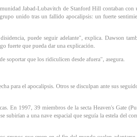
omunidad Jabad-Lubavitch de Stanford Hill contaban con
grupo unido tras un fallido apocalipsis: un fuerte sentimi
 disidencia, puede seguir adelante", explica. Dawson tam
zgo fuerte que pueda dar una explicación.
de soportar que los ridiculicen desde afuera", asegura.
cha para el apocalipsis. Otros se disculpan ante sus seguid
cas. En 1997, 39 miembros de la secta Heaven's Gate (Pu
 se subirían a una nave espacial que seguía la estela del co
 los grupos que creen en el fin del mundo suelen adaptarse 