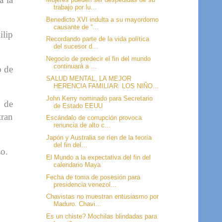
trabajo por lu...
Benedicto XVI indulta a su mayordomo
causante de “...
ilip
Recordando parte de la vida política
del sucesor d...
Negocio de predecir el fin del mundo
continuará a ...
o de
SALUD MENTAL, LA MEJOR
HERENCIA FAMILIAR: LOS NIÑO...
John Kerry nominado para Secretario
d de
de Estado EEUU
tran
Escándalo de corrupción provoca
renuncia de alto c...
Japón y Australia se ríen de la teoría
del fin del...
so.
El Mundo a la expectativa del fin del
calendario Maya
Fecha de toma de posesión para
presidencia venezol...
Chavistas no muestran entusiasmo por
Maduro. Chavi...
Es un chiste? Mochilas blindadas para