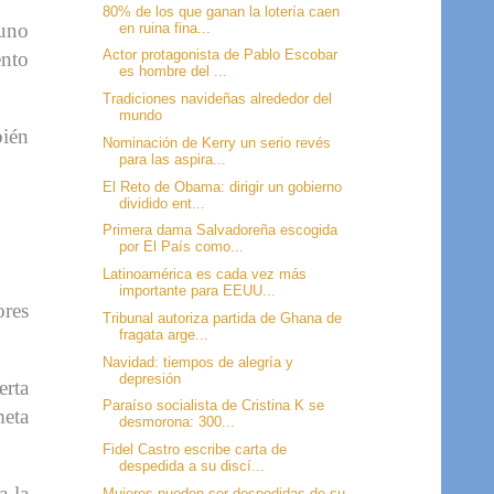
80% de los que ganan la lotería caen
 uno
en ruina fina...
Actor protagonista de Pablo Escobar
ento
es hombre del ...
Tradiciones navideñas alrededor del
mundo
bién
Nominación de Kerry un serio revés
para las aspira...
El Reto de Obama: dirigir un gobierno
dividido ent...
Primera dama Salvadoreña escogida
por El País como...
Latinoamérica es cada vez más
importante para EEUU...
ores
Tribunal autoriza partida de Ghana de
fragata arge...
Navidad: tiempos de alegría y
depresión
erta
Paraíso socialista de Cristina K se
meta
desmorona: 300...
Fidel Castro escribe carta de
despedida a su discí...
a la
Mujeres pueden ser despedidas de su