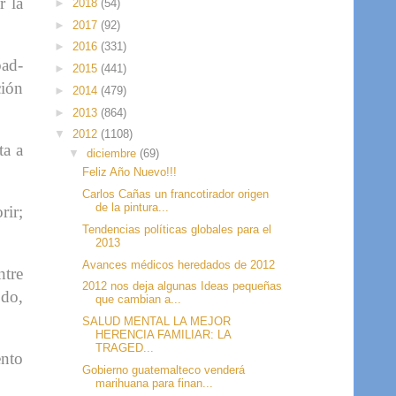
r la
►
2018
(54)
►
2017
(92)
►
2016
(331)
bad-
►
2015
(441)
ción
►
2014
(479)
►
2013
(864)
▼
2012
(1108)
ta a
▼
diciembre
(69)
Feliz Año Nuevo!!!
Carlos Cañas un francotirador origen
de la pintura...
rir;
Tendencias políticas globales para el
2013
Avances médicos heredados de 2012
ntre
2012 nos deja algunas Ideas pequeñas
odo,
que cambian a...
SALUD MENTAL LA MEJOR
HERENCIA FAMILIAR: LA
TRAGED...
ento
Gobierno guatemalteco venderá
marihuana para finan...