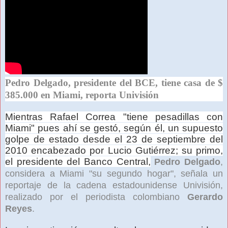
Pedro Delgado, presidente del BCE, tiene casa de $
385.000 en Miami, reporta Univisión
Mientras Rafael Correa "tiene pesadillas con
Miami" pues ahí se gestó, según él, un supuesto
golpe de estado desde el 23 de septiembre del
2010 encabezado por Lucio Gutiérrez; su primo,
el presidente del Banco Central,
Pedro Delgado
,
considera a Miami "su segundo hogar", señala un
reportaje de la cadena estadounidense Univisión,
realizado por el periodista colombiano
Gerardo
Reyes
.