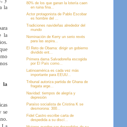
2, y
80% de los que ganan la lotería caen
a la
en ruina fina...
Actor protagonista de Pablo Escobar
es hombre del ...
Tradiciones navideñas alrededor del
para
mundo
e la
Nominación de Kerry un serio revés
para las aspira...
ños.
El Reto de Obama: dirigir un gobierno
 que
dividido ent...
como
Primera dama Salvadoreña escogida
emos
por El País como...
Latinoamérica es cada vez más
importante para EEUU...
Tribunal autoriza partida de Ghana de
 la
fragata arge...
Navidad: tiempos de alegría y
depresión
icas
Paraíso socialista de Cristina K se
desmorona: 300...
y se
Fidel Castro escribe carta de
ino.
despedida a su discí...
. La
Mujeres pueden ser despedidas de su