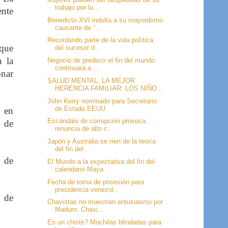
trabajo por lu...
ente
Benedicto XVI indulta a su mayordomo
causante de “...
Recordando parte de la vida política
 que
del sucesor d...
n la
Negocio de predecir el fin del mundo
continuará a ...
onar
SALUD MENTAL, LA MEJOR
HERENCIA FAMILIAR: LOS NIÑO...
John Kerry nominado para Secretario
de Estado EEUU
r en
Escándalo de corrupción provoca
y de
renuncia de alto c...
Japón y Australia se ríen de la teoría
del fin del...
s de
El Mundo a la expectativa del fin del
calendario Maya
Fecha de toma de posesión para
presidencia venezol...
s de
Chavistas no muestran entusiasmo por
Maduro. Chavi...
Es un chiste? Mochilas blindadas para