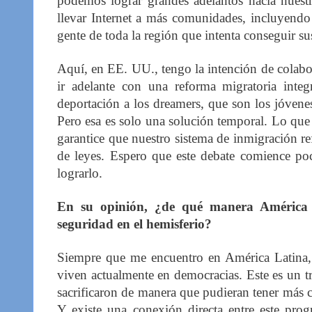
podemos lograr grandes adelantos hacia nuestra
llevar Internet a más comunidades, incluyendo
gente de toda la región que intenta conseguir 
Aquí, en EE. UU., tengo la intención de colabo
ir adelante con una reforma migratoria inte
deportación a los dreamers, que son los jóvene
Pero esa es solo una solución temporal. Lo que
garantice que nuestro sistema de inmigración r
de leyes. Espero que este debate comience p
lograrlo.
En su opinión, ¿de qué manera América
seguridad en el hemisferio?
Siempre que me encuentro en América Latina, 
viven actualmente en democracias. Este es un tr
sacrificaron de manera que pudieran tener más c
Y existe una conexión directa entre este pro