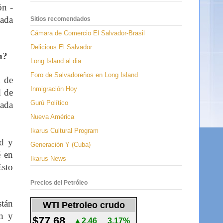
ón -
tada
Sitios recomendados
Cámara de Comercio El Salvador-Brasil
Delicious El Salvador
n?
Long Island al dia
Foro de Salvadoreños en Long Island
d de
Inmigración Hoy
d de
Gurú Político
cada
Nueva América
Ikarus Cultural Program
ad y
Generación Y (Cuba)
é en
Ikarus News
Esto
Precios del Petróleo
stán
WTI Petroleo crudo
ón y
$77.68
▲2.46
3.17%