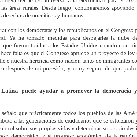
 meta del acceso universal a la electricidad para el 202
 las áreas rurales. Desde luego, continuaremos apoyando 
sus derechos democráticos y humanos.
rar con los demócratas y los republicanos en el Congreso 
gral. Ya he tomado medidas para despejarles la nube d
s que fueron traídos a los Estados Unidos cuando eran ni
 hace falta es que el Congreso apruebe un proyecto de ley
efleje nuestra herencia como nación tanto de inmigrantes 
oco después de mi posesión, y estoy seguro de que pod
 Latina puede ayudar a promover la democracia y
señalo que prácticamente todos los pueblos de las Amér
ibuto a las generaciones de ciudadanos que se esforzaron 
ontrol sobre sus propias vidas y determinar su propio dest
greso democrático y el progreso económico de la región