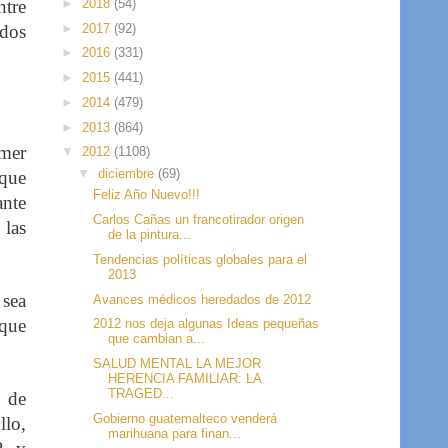
ntre
►
2018
(54)
►
2017
(92)
idos
►
2016
(331)
►
2015
(441)
►
2014
(479)
►
2013
(864)
imer
▼
2012
(1108)
▼
diciembre
(69)
 que
Feliz Año Nuevo!!!
ante
Carlos Cañas un francotirador origen
 las
de la pintura...
Tendencias políticas globales para el
2013
 sea
Avances médicos heredados de 2012
 que
2012 nos deja algunas Ideas pequeñas
que cambian a...
SALUD MENTAL LA MEJOR
HERENCIA FAMILIAR: LA
TRAGED...
s de
Gobierno guatemalteco venderá
llo,
marihuana para finan...