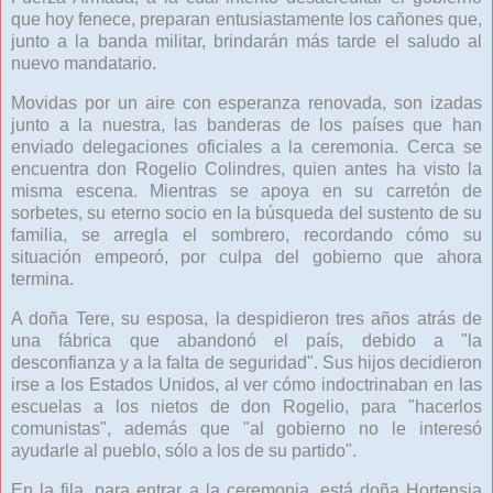
que hoy fenece, preparan entusiastamente los cañones que,
junto a la banda militar, brindarán más tarde el saludo al
nuevo mandatario.
Movidas por un aire con esperanza renovada, son izadas
junto a la nuestra, las banderas de los países que han
enviado delegaciones oficiales a la ceremonia. Cerca se
encuentra don Rogelio Colindres, quien antes ha visto la
misma escena. Mientras se apoya en su carretón de
sorbetes, su eterno socio en la búsqueda del sustento de su
familia, se arregla el sombrero, recordando cómo su
situación empeoró, por culpa del gobierno que ahora
termina.
A doña Tere, su esposa, la despidieron tres años atrás de
una fábrica que abandonó el país, debido a "la
desconfianza y a la falta de seguridad". Sus hijos decidieron
irse a los Estados Unidos, al ver cómo indoctrinaban en las
escuelas a los nietos de don Rogelio, para "hacerlos
comunistas", además que "al gobierno no le interesó
ayudarle al pueblo, sólo a los de su partido".
En la fila, para entrar a la ceremonia, está doña Hortensia