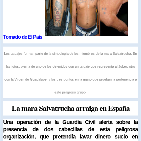
Tomado de El País
Los tatuajes forman parte de la simbología de los miembros de la mara Salvatrucha. En
las fotos, pierna de uno de los detenidos con un tatuaje que representa al Joker; otro
con la Virgen de Guadalupe; y los tres puntos en la mano que prueban la pertenencia a
este peligroso grupo.
La mara Salvatrucha arraiga en España
Una operación de la Guardia Civil alerta sobre la
presencia de dos cabecillas de esta peligrosa
organización, que pretendía lavar dinero sucio en