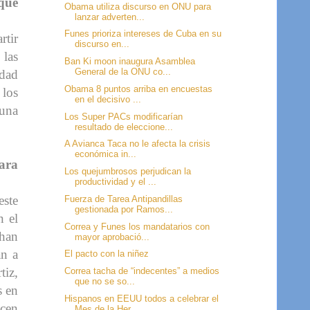
 que
Obama utiliza discurso en ONU para
lanzar adverten...
Funes prioriza intereses de Cuba en su
rtir
discurso en...
 las
Ban Ki moon inaugura Asamblea
General de la ONU co...
idad
Obama 8 puntos arriba en encuestas
 los
en el decisivo ...
una
Los Super PACs modificarían
resultado de eleccione...
A Avianca Taca no le afecta la crisis
económica in...
para
Los quejumbrosos perjudican la
productividad y el ...
este
Fuerza de Tarea Antipandillas
gestionada por Ramos...
n el
Correa y Funes los mandatarios con
chan
mayor aprobació...
an a
El pacto con la niñez
tiz,
Correa tacha de “indecentes” a medios
que no se so...
s en
Hispanos en EEUU todos a celebrar el
icen
Mes de la Her...