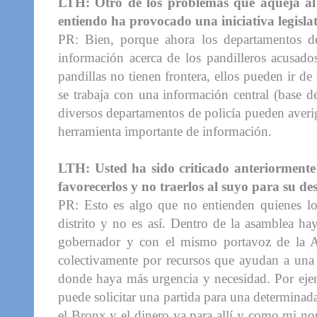
LTH: Otro de los problemas que aqueja al Di
entiendo ha provocado una iniciativa legisl
PR: Bien, porque ahora los departamentos d
información acerca de los pandilleros acusado
pandillas no tienen frontera, ellos pueden ir d
se trabaja con una información central (base de
diversos departamentos de policía pueden aver
herramienta importante de información.
LTH: Usted ha sido criticado anteriormente 
favorecerlos y no traerlos al suyo para su de
PR: Esto es algo que no entienden quienes lo
distrito y no es así. Dentro de la asamblea h
gobernador y con el mismo portavoz de la A
colectivamente por recursos que ayudan a una
donde haya más urgencia y necesidad. Por ejem
puede solicitar una partida para una determina
el Bronx y el dinero va para allí y como mi no