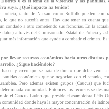
strito 6 es el tema de la violencia y las pandillas,
ativa suya. ¿Qué impacto ha tenido?
e policía, tanto de Nassau como Suffolk pueden compa
s, lo que no sucedía antes. Hay que tener en cuenta que
e un condado a otro cometiendo sus fechorías. En la actual
 datos) a través del Comisionado Estatal de Policía y así
iguar más información que ayude a combatir el crimen.
Es 
por llevar recursos económicos hacia otros distritos 
sarrollo. ¿Sigue haciéndolo?
 hacen y creen que se trata de dinero que debe venir a 
ay partidas económicas que se negocian con el senado, co
samblea. Pero además existen grupos (Caucus) que lu
 determinada comunidad. Entonces los recursos se destin
plo el Caucus Latino que preside el asambleísta Félix Or
da comunidad donde haya la mayor concentración de latino
mbre está entre quienes conforman ese caucus, entonces d