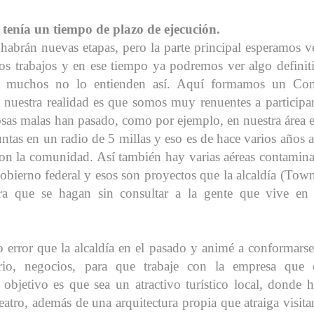
tenía un tiempo de plazo de ejecución.
abrán nuevas etapas, pero la parte principal esperamos v
os trabajos y en ese tiempo ya podremos ver algo definit
y muchos no lo entienden así. Aquí formamos un Com
uestra realidad es que somos muy renuentes a participa
sas malas han pasado, como por ejemplo, en nuestra área e
untas en un radio de 5 millas y eso es de hace varios años a
 con la comunidad. Así también hay varias aéreas contamin
obierno federal y esos son proyectos que la alcaldía (Tow
ra que se hagan sin consultar a la gente que vive en
 error que la alcaldía en el pasado y animé a conformars
io, negocios, para que trabaje con la empresa que e
bjetivo es que sea un atractivo turístico local, donde 
teatro, además de una arquitectura propia que atraiga visita