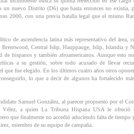
ctual incumbente busca su quinta reelección en ese cargo
 un nuevo Distrito (D6) que hasta entonces no existía, 
Censo 2000, con una previa batalla legal que el mismo R
tico de ascendencia latina más representativo del área, 
 Brentwood, Central Islip, Hauppauge, Islip, Islandia y 
ad de hispanos y también afroamericanos. Aunque esto n
íticas a su gestión, sobre todo acusado de llevar recu
 el que fue elegido. En los últimos cuatro años otros opone
 conseguirlo, lo que a decir de algunos ha fortalecido má
andidato Samuel González, al parecer propuesto por el Co
 Vélez, a quien La Tribuna Hispana USA le ofreció 
, pero que finalmente no accedió aduciendo falta de tiempo 
amírez, miembro de su equipo de campaña.