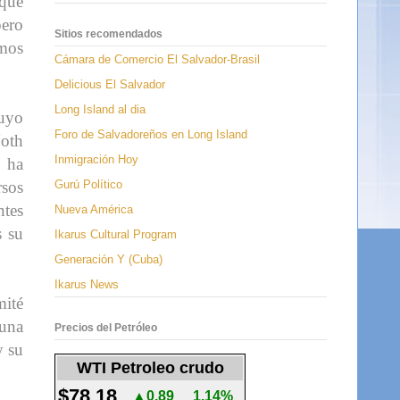
 que
pero
Sitios recomendados
amos
Cámara de Comercio El Salvador-Brasil
Delicious El Salvador
Long Island al dia
cuyo
Foro de Salvadoreños en Long Island
Noth
Inmigración Hoy
o ha
Gurú Político
rsos
ntes
Nueva América
s su
Ikarus Cultural Program
Generación Y (Cuba)
Ikarus News
mité
una
Precios del Petróleo
y su
WTI Petroleo crudo
$78.18
▲0.89
1.14%