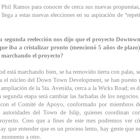
 Phil Ramos para conocer de cerca sus nuevas propuestas,
lega a estas nuevas elecciones en su aspiración de “repeti
 segunda reelección nos dijo que el proyecto Dowtow
e iba a cristalizar pronto (mencionó 5 años de plazo)
á marchando el proyecto?
está marchando bien, se ha removido tierra con palas, s
ría el núcleo del Down Town Development, se han puesto
a ampliación de la 5ta. Avenida, cerca a la Wicks Road; es d
a segunda etapa será cambiar las fachadas de los negocios
s con el Comité de Apoyo, conformado por miembros d
autoridades del Town de Islip, quienes coordinan con
 proyecto. Creo que a fines de este mes podremos ver 
hay que entender que es un proceso lento, hay gente que n
n momento a otro.