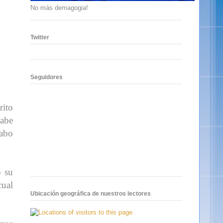
No más demagogia!
Twitter
Seguidores
rito
sabe
cabo
o su
cual
Ubicación geográfica de nuestros lectores