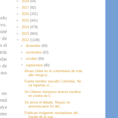
►
2018
(54)
►
2017
(92)
►
2016
(331)
erlo
►
2015
(441)
ivo.
►
2014
(479)
ité
►
2013
(864)
r de
▼
2012
(1108)
s el
►
diciembre
(69)
trás
►
noviembre
(63)
adas
►
octubre
(84)
n de
▼
septiembre
(90)
Álvaro Uribe es el colombiano de más
 sus
alto riesgo p...
Fuerte temblor sacudió Colombia. No
se reportan ví...
Un Chávez temeroso arrecia insultos
e un
en contra de C...
stá
Se aviva el debate. Mayas no
haya
pronosticaron fin del...
Publican imágenes reveladoras del
ntes
fraude de la sup...