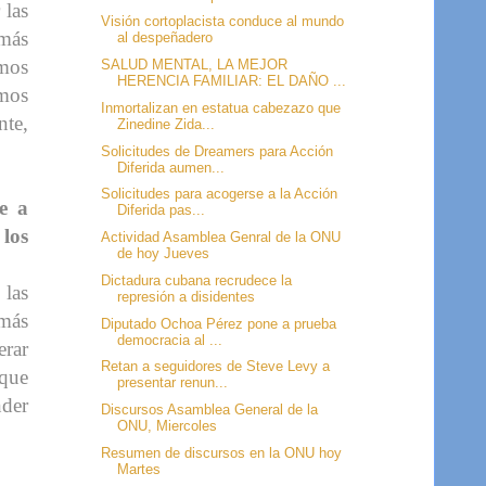
 las
Visión cortoplacista conduce al mundo
 más
al despeñadero
amos
SALUD MENTAL, LA MEJOR
HERENCIA FAMILIAR: EL DAÑO ...
emos
Inmortalizan en estatua cabezazo que
nte,
Zinedine Zida...
Solicitudes de Dreamers para Acción
Diferida aumen...
Solicitudes para acogerse a la Acción
e a
Diferida pas...
 los
Actividad Asamblea Genral de la ONU
de hoy Jueves
Dictadura cubana recrudece la
 las
represión a disidentes
 más
Diputado Ochoa Pérez pone a prueba
democracia al ...
erar
Retan a seguidores de Steve Levy a
 que
presentar renun...
nder
Discursos Asamblea General de la
ONU, Miercoles
Resumen de discursos en la ONU hoy
Martes