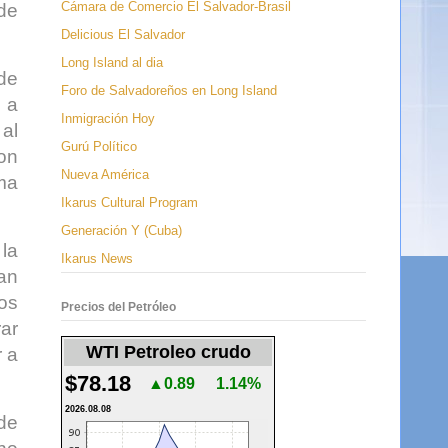
Cámara de Comercio El Salvador-Brasil
de
Delicious El Salvador
Long Island al dia
de
Foro de Salvadoreños en Long Island
 a
Inmigración Hoy
al
Gurú Político
con
Nueva América
ma
Ikarus Cultural Program
Generación Y (Cuba)
la
Ikarus News
an
os
Precios del Petróleo
rar
WTI Petroleo crudo
r a
$78.18
▲0.89
1.14%
2026.08.08
 de