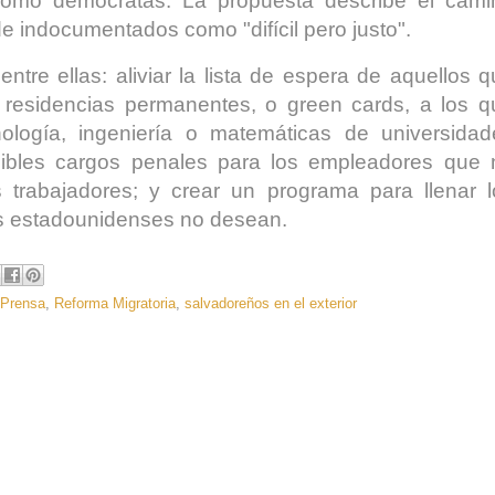
s como demócratas. La propuesta describe el cami
de indocumentados como "difícil pero justo".
entre ellas: aliviar la lista de espera de aquellos 
r residencias permanentes, o green cards, a los q
ología, ingeniería o matemáticas de universidad
sibles cargos penales para los empleadores que 
os trabajadores; y crear un programa para llenar l
los estadounidenses no desean.
 Prensa
,
Reforma Migratoria
,
salvadoreños en el exterior