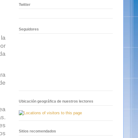
Twitter
Seguidores
 la
or
da
ra
de
Ubicación geográfica de nuestros lectores
ea
as.
es
Sitios recomendados
los