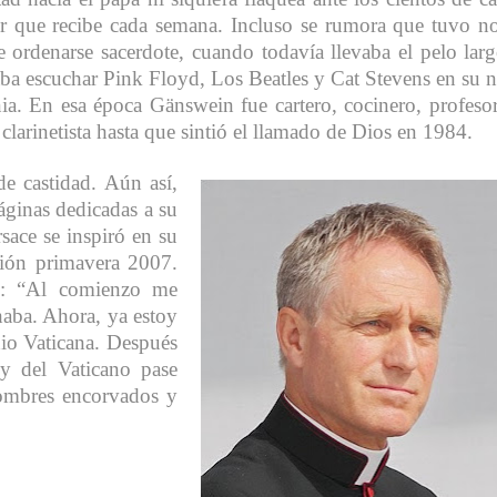
r que recibe cada semana. Incluso se rumora que tuvo n
e ordenarse sacerdote, cuando todavía llevaba el pelo lar
aba escuchar Pink Floyd, Los Beatles y Cat Stevens en su n
a. En esa época Gänswein fue cartero, cocinero, profeso
 clarinetista hasta que sintió el llamado de Dios en 1984.
de castidad. Aún así,
áginas dedicadas a su
sace se inspiró en su
cción primavera 2007.
po: “Al comienzo me
aba. Ahora, ya estoy
dio Vaticana. Después
y del Vaticano pase
ombres encorvados y