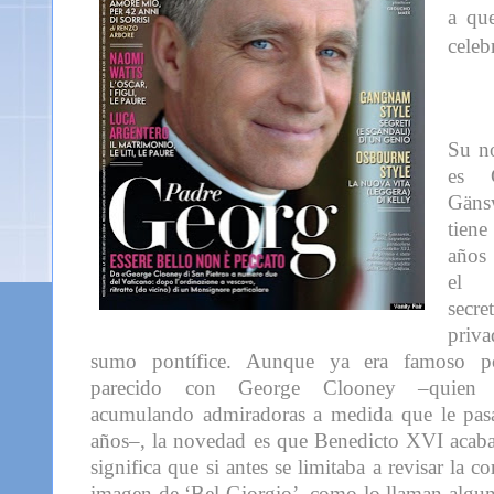
a qu
celeb
Su n
es 
Gäns
tie
años
el
secre
priva
sumo pontífice. Aunque ya era famoso p
parecido con George Clooney –quien 
acumulando admiradoras a medida que le pas
años–, la novedad es que Benedicto XVI acaba 
significa que si antes se limitaba a revisar la
imagen de ‘Bel Giorgio’, como lo llaman alguno