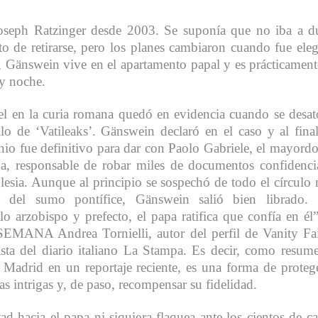
 Joseph Ratzinger desde 2003. Se suponía que no iba a d
o de retirarse, pero los planes cambiaron cuando fue ele
 Gänswein vive en el apartamento papal y es prácticament
 y noche.
l en la curia romana quedó en evidencia cuando se desat
lo de ‘Vatileaks’. Gänswein declaró en el caso y al fina
nio fue definitivo para dar con Paolo Gabriele, el mayor
a, responsable de robar miles de documentos confidenci
glesia. Aunque al principio se sospechó de todo el círculo
o del sumo pontífice, Gänswein salió bien librado. 
lo arzobispo y prefecto, el papa ratifica que confía en él”
SEMANA Andrea Tornielli, autor del perfil de Vanity Fa
ista del diario italiano La Stampa. Es decir, como resum
 Madrid en un reportaje reciente, es una forma de proteg
las intrigas y, de paso, recompensar su fidelidad.
tad hacia el papa ni siquiera flaquea ante los cientos de ca