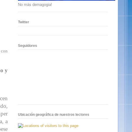
No más demagogia!
Twitter
Seguidores
 con
po y
ecen
ndo,
mper
Ubicación geográfica de nuestros lectores
a, a
pese