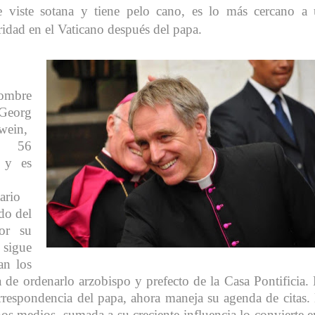
e viste sotana y tiene pelo cano, es lo más cercano a
ridad en el Vaticano después del papa.
ombre
Georg
wein,
ne 56
 y es
tario
do del
or su
sigue
an los
de ordenarlo arzobispo y prefecto de la Casa Pontificia.
 correspondencia del papa, ahora maneja su agenda de citas.
s medios, sumada a su creciente influencia lo convierte e