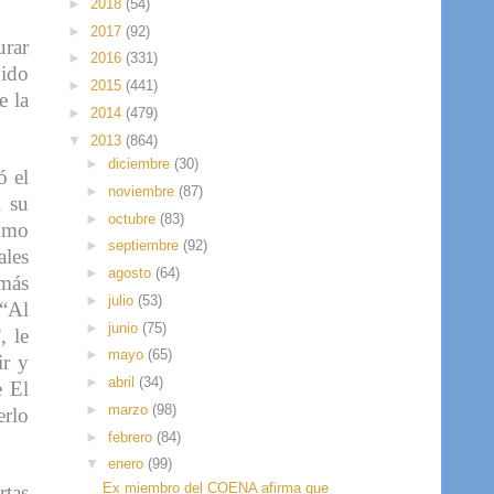
►
2018
(54)
►
2017
(92)
urar
►
2016
(331)
gido
►
2015
(441)
e la
►
2014
(479)
▼
2013
(864)
►
diciembre
(30)
ó el
►
noviembre
(87)
l su
►
octubre
(83)
domo
►
septiembre
(92)
ales
►
agosto
(64)
 más
►
julio
(53)
“Al
►
junio
(75)
, le
►
mayo
(65)
ir y
►
abril
(34)
e El
►
marzo
(98)
erlo
►
febrero
(84)
▼
enero
(99)
Ex miembro del COENA afirma que
rtas