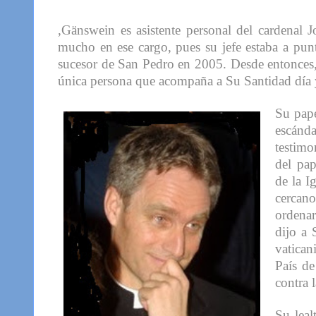
,Gänswein es asistente personal del cardenal
mucho en ese cargo, pues su jefe estaba a punt
sucesor de San Pedro en 2005. Desde entonces,
única persona que acompaña a Su Santidad día
Su pape
escánda
testimo
del pap
de la I
cercan
ordenar
dijo a 
vatican
País de
contra 
Su leal