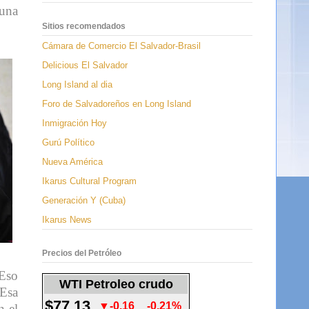
 una
Sitios recomendados
Cámara de Comercio El Salvador-Brasil
Delicious El Salvador
Long Island al dia
Foro de Salvadoreños en Long Island
Inmigración Hoy
Gurú Político
Nueva América
Ikarus Cultural Program
Generación Y (Cuba)
Ikarus News
Precios del Petróleo
 Eso
WTI Petroleo crudo
 Esa
$77.13
▼-0.16
-0.21%
n el