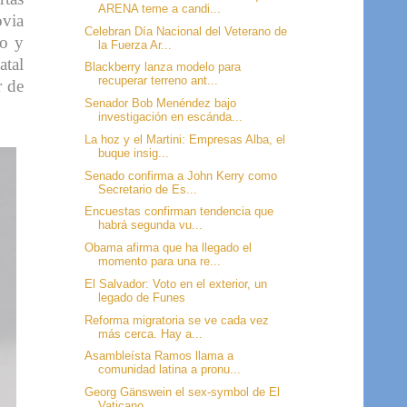
ARENA teme a candi...
ovia
Celebran Día Nacional del Veterano de
go y
la Fuerza Ar...
atal
Blackberry lanza modelo para
recuperar terreno ant...
r de
Senador Bob Menéndez bajo
investigación en escánda...
La hoz y el Martini: Empresas Alba, el
buque insig...
Senado confirma a John Kerry como
Secretario de Es...
Encuestas confirman tendencia que
habrá segunda vu...
Obama afirma que ha llegado el
momento para una re...
El Salvador: Voto en el exterior, un
legado de Funes
Reforma migratoria se ve cada vez
más cerca. Hay a...
Asambleísta Ramos llama a
comunidad latina a pronu...
Georg Gänswein el sex-symbol de El
Vaticano