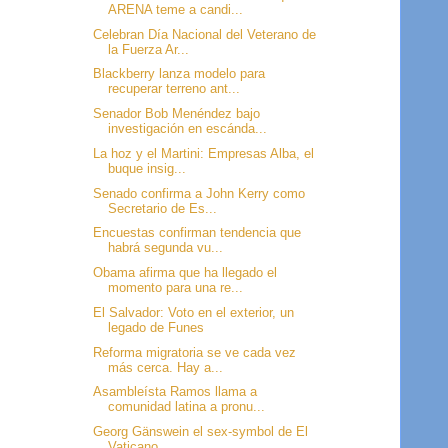
ARENA teme a candi...
Celebran Día Nacional del Veterano de
la Fuerza Ar...
Blackberry lanza modelo para
recuperar terreno ant...
Senador Bob Menéndez bajo
investigación en escánda...
La hoz y el Martini: Empresas Alba, el
buque insig...
Senado confirma a John Kerry como
Secretario de Es...
Encuestas confirman tendencia que
habrá segunda vu...
Obama afirma que ha llegado el
momento para una re...
El Salvador: Voto en el exterior, un
legado de Funes
Reforma migratoria se ve cada vez
más cerca. Hay a...
Asambleísta Ramos llama a
comunidad latina a pronu...
Georg Gänswein el sex-symbol de El
Vaticano