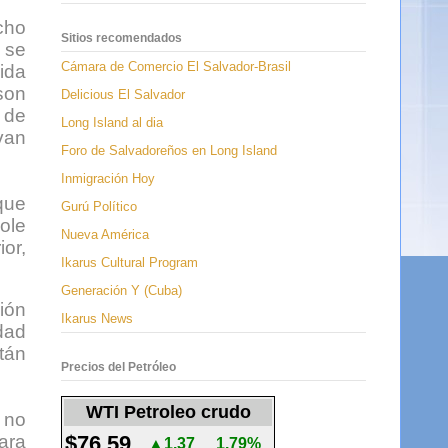
cho
Sitios recomendados
 se
Cámara de Comercio El Salvador-Brasil
ida
son
Delicious El Salvador
 de
Long Island al dia
van
Foro de Salvadoreños en Long Island
Inmigración Hoy
que
Gurú Político
ole
Nueva América
ior,
Ikarus Cultural Program
Generación Y (Cuba)
ción
Ikarus News
dad
tán
Precios del Petróleo
WTI Petroleo crudo
 no
ara
$76.59
▲1.37
1.79%