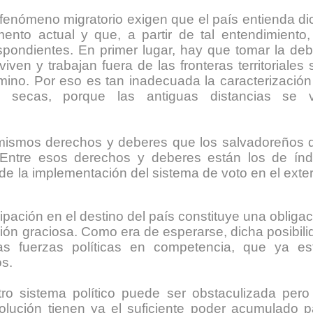
fenómeno migratorio exigen que el país entienda di
nto actual y que, a partir de tal entendimiento,
pondientes. En primer lugar, hay que tomar la deb
ven y trabajan fuera de las fronteras territoriales 
rmino. Por eso es tan inadecuada la caracterización
 secas, porque las antiguas distancias se 
 mismos derechos y deberes que los salvadoreños 
l. Entre esos derechos y deberes están los de índ
e la implementación del sistema de voto en el exter
ipación en el destino del país constituye una obliga
ión graciosa. Como era de esperarse, dicha posibili
las fuerzas políticas en competencia, que ya es
s.
ro sistema político puede ser obstaculizada pero
olución tienen ya el suficiente poder acumulado p