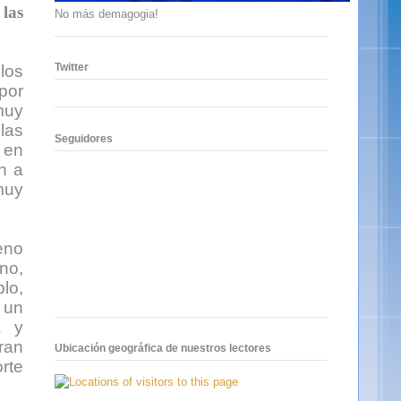
 las
No más demagogia!
Twitter
los
por
muy
 las
Seguidores
 en
n a
muy
eno
no,
plo,
 un
a y
ran
Ubicación geográfica de nuestros lectores
orte