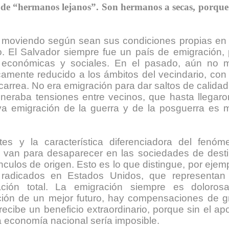
n de “hermanos lejanos”. Son hermanos a secas, porque
a moviendo según sean sus condiciones propias en 
. El Salvador siempre fue un país de emigración, 
as, económicas y sociales. En el pasado, aún no 
icamente reducido a los ámbitos del vecindario, con
arrea. No era emigración para dar saltos de calidad
eneraba tensiones entre vecinos, que hasta llegaro
eva emigración de la guerra y de la posguerra es 
es y la característica diferenciadora del fenóm
 van para desaparecer en las sociedades de desti
nculos de origen. Esto es lo que distingue, por ejem
radicados en Estados Unidos, que representan
ción total. La emigración siempre es doloros
ción de un mejor futuro, hay compensaciones de g
recibe un beneficio extraordinario, porque sin el ap
la economía nacional sería imposible.