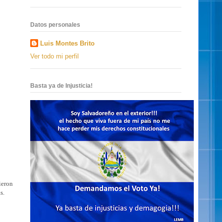
Datos personales
Luis Montes Brito
Ver todo mi perfil
Basta ya de Injusticia!
ieron
s.