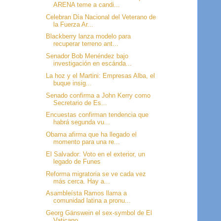
ARENA teme a candi...
Celebran Día Nacional del Veterano de
la Fuerza Ar...
Blackberry lanza modelo para
recuperar terreno ant...
Senador Bob Menéndez bajo
investigación en escánda...
La hoz y el Martini: Empresas Alba, el
buque insig...
Senado confirma a John Kerry como
Secretario de Es...
Encuestas confirman tendencia que
habrá segunda vu...
Obama afirma que ha llegado el
momento para una re...
El Salvador: Voto en el exterior, un
legado de Funes
Reforma migratoria se ve cada vez
más cerca. Hay a...
Asambleísta Ramos llama a
comunidad latina a pronu...
Georg Gänswein el sex-symbol de El
Vaticano