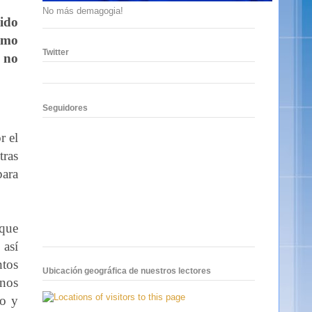
No más demagogia!
gido
remo
Twitter
o no
Seguidores
r el
tras
para
 que
 así
ntos
Ubicación geográfica de nuestros lectores
anos
io y