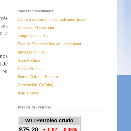
Sitios recomendados
avés
Cámara de Comercio El Salvador-Brasil
 sus
Delicious El Salvador
go a
Long Island al dia
Foro de Salvadoreños en Long Island
Inmigración Hoy
anos
Gurú Político
l de
Nueva América
s en
Ikarus Cultural Program
Generación Y (Cuba)
Ikarus News
Precios del Petróleo
WTI Petroleo crudo
$75.20
▼-0.02
-0.03%