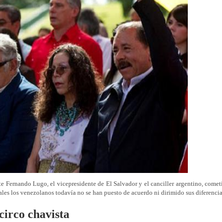
e Fernando Lugo, el vicepresidente de El Salvador y el canciller argentino, comet
uales los venezolanos todavía no se han puesto de acuerdo ni dirimido sus diferencia
circo chavista