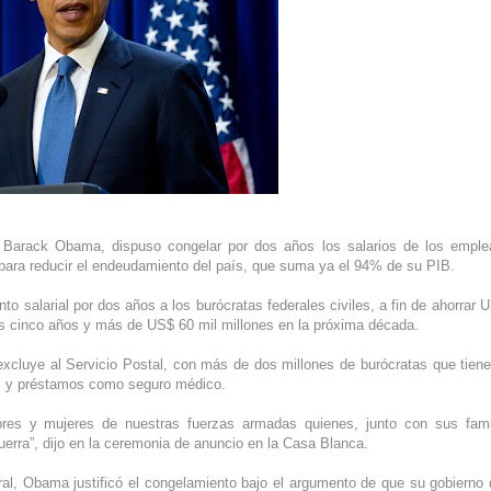
, Barack Obama, dispuso congelar por dos años los salarios de los empl
 para reducir el endeudamiento del país, que suma ya el 94% de su PIB.
 salarial por dos años a los burócratas federales civiles, a fin de ahorrar 
os cinco años y más de US$ 60 mil millones en la próxima década.
excluye al Servicio Postal, con más de dos millones de burócratas que tien
es y préstamos como seguro médico.
bres y mujeres de nuestras fuerzas armadas quienes, junto con sus fami
rra”, dijo en la ceremonia de anuncio en la Casa Blanca.
ral, Obama justificó el congelamiento bajo el argumento de que su gobierno