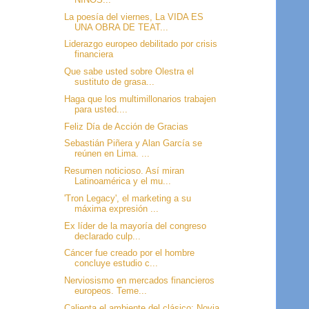
La poesía del viernes, La VIDA ES
UNA OBRA DE TEAT...
Liderazgo europeo debilitado por crisis
financiera
Que sabe usted sobre Olestra el
sustituto de grasa...
Haga que los multimillonarios trabajen
para usted....
Feliz Día de Acción de Gracias
Sebastián Piñera y Alan García se
reúnen en Lima. ...
Resumen noticioso. Así miran
Latinoamérica y el mu...
'Tron Legacy', el marketing a su
máxima expresión ...
Ex líder de la mayoría del congreso
declarado culp...
Cáncer fue creado por el hombre
concluye estudio c...
Nerviosismo en mercados financieros
europeos. Teme...
Calienta el ambiente del clásico: Novia