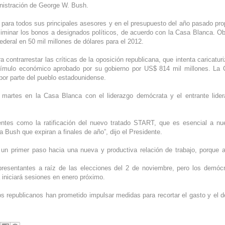
ministración de George W. Bush.
para todos sus principales asesores y en el presupuesto del año pasado pr
liminar los bonos a designados políticos, de acuerdo con la Casa Blanca. 
federal en 50 mil millones de dólares para el 2012.
ontrarrestar las críticas de la oposición republicana, que intenta caricaturi
stímulo económico aprobado por su gobierno por US$ 814 mil millones. La
por parte del pueblo estadounidense.
 martes en la Casa Blanca con el liderazgo demócrata y el entrante lide
ntes como la ratificación del nuevo tratado START, que es esencial a nu
 Bush que expiran a finales de año”, dijo el Presidente.
un primer paso hacia una nueva y productiva relación de trabajo, porque 
presentantes a raíz de las elecciones del 2 de noviembre, pero los demóc
 iniciará sesiones en enero próximo.
os republicanos han prometido impulsar medidas para recortar el gasto y el dé