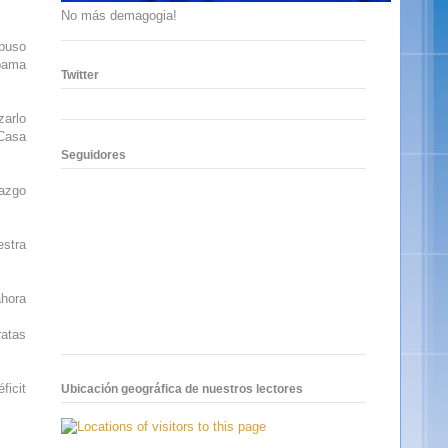
No más demagogia!
opuso
Obama
Twitter
zarlo
 Casa
Seguidores
razgo
estra
ahora
ratas
ficit
Ubicación geográfica de nuestros lectores