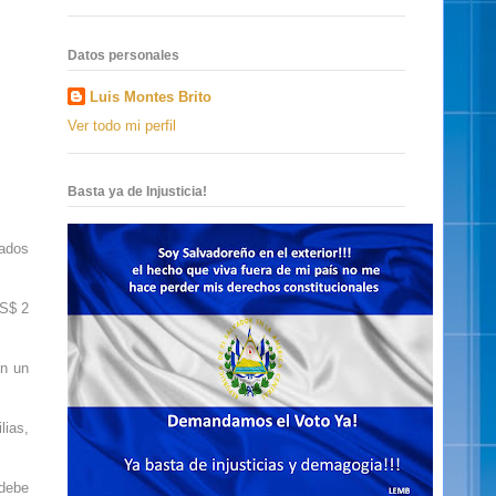
Datos personales
Luis Montes Brito
Ver todo mi perfil
Basta ya de Injusticia!
eados
US$ 2
en un
lias,
 debe