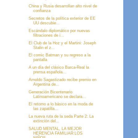
China y Rusia desarrollan alto nivel de
confianza
Secretos de la política exterior de EE
UU descubie...
Escándalo diplomático por nuevas
filtraciones de i...
El Club de la Hoz y el Martini: Joseph
Stalin el z...
El comic Batman y su regreso a la
pantalla
A un día del clásico Barca-Real la
prensa española...
Arnoldo Sagastizado recibe premio en
Argentina de...
Generación Bicentenario
Latinoamericano se declara...
El retorno a lo básico en la moda de
las zapatilla...
La nueva ruta de la seda Parte 2: La
extinción del...
SALUD MENTAL, LA MEJOR
HERENCIA FAMILIAR:LOS
NIÑOS...