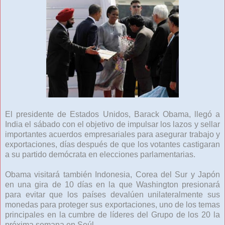
El presidente de Estados Unidos, Barack Obama, llegó a
India el sábado con el objetivo de impulsar los lazos y sellar
importantes acuerdos empresariales para asegurar trabajo y
exportaciones, días después de que los votantes castigaran
a su partido demócrata en elecciones parlamentarias.
Obama visitará también Indonesia, Corea del Sur y Japón
en una gira de 10 días en la que Washington presionará
para evitar que los países devalúen unilateralmente sus
monedas para proteger sus exportaciones, uno de los temas
principales en la cumbre de líderes del Grupo de los 20 la
próxima semana en Seúl.