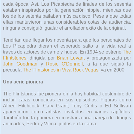
cada época. Así, Los Picapiedra de finales de los sesenta
estaban inspirados por la generación hippie, mientras que
los de los setenta bailaban música disco. Pese a que todas
ellas mantuvieron unas considerables cotas de audiencia,
ninguna consiguió igualar el arrollador éxito de la original.
Tendrían que llegar los noventa para que los personajes de
Los Picapiedra dieran el esperado salto a la vida real a
través de actores de carne y hueso. En 1994 se estrenó
The
Flintstones
, dirigida por
Brian Levant
y protagonizada por
John Goodman
y
Rosie O'Donnell
, a la que siguió la
precuela
The Flintstones in Viva Rock Vegas
, ya en 2000.
Una serie pionera
The Flintstones fue pionera en la hoy habitual costumbre de
incluir caras conocidas en sus episodios. Figuras como
Alfred Hitchcock, Cary Grant, Tony Curtis o Ed Sullivan
aparecieron como artistas invitados en varios capítulos.
También fue la primera en mostrar a una pareja de dibujos
animados, Pedro y Vilma, juntos en la cama.