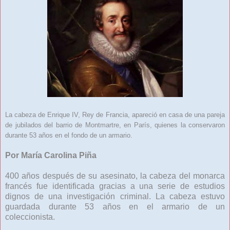
La cabeza de Enrique IV, Rey de Francia, apareció en casa de una pareja
de jubilados del barrio de Montmartre, en París, quienes la conservaron
durante 53 años en el fondo de un armario.
Por María Carolina Piña
400 años después de su asesinato, la cabeza del monarca
francés fue identificada gracias a una serie de estudios
dignos de una investigación criminal. La cabeza estuvo
guardada durante 53 años en el armario de un
coleccionista.