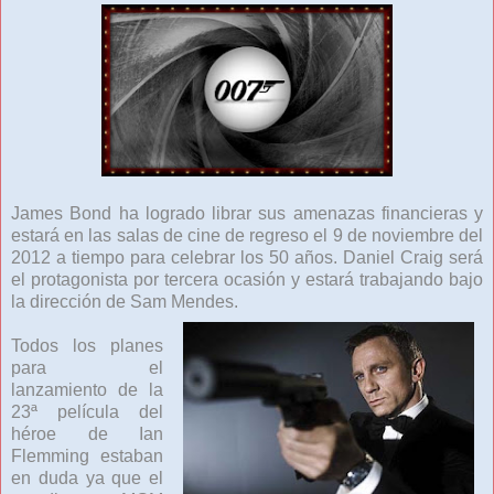
James Bond ha logrado librar sus amenazas financieras y
estará en las salas de cine de regreso el 9 de noviembre del
2012 a tiempo para celebrar los 50 años. Daniel Craig será
el protagonista por tercera ocasión y estará trabajando bajo
la dirección de Sam Mendes.
Todos los planes
para el
lanzamiento de la
23ª película del
héroe de Ian
Flemming estaban
en duda ya que el