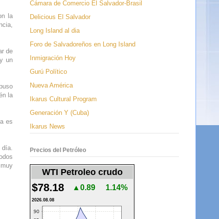
Cámara de Comercio El Salvador-Brasil
on la
Delicious El Salvador
ncia,
Long Island al dia
Foro de Salvadoreños en Long Island
ar de
Inmigración Hoy
 y un
Gurú Político
Nueva América
opuso
én la
Ikarus Cultural Program
Generación Y (Cuba)
na es
Ikarus News
 día.
Precios del Petróleo
todos
a muy
WTI Petroleo crudo
$78.18
▲0.89
1.14%
2026.08.08