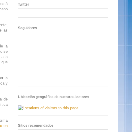
 está
Twitter
icano
ente,
Seguidores
e las
de la
no se
 a la
a que
or la
ica y
Ubicación geográfica de nuestros lectores
ia de
ítica
forma
do en
Sitios recomendados