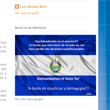
Luis Montes Brito
Ver todo mi perfil
Basta ya de Injusticia!
 Casa
no es
iento
ormes
ó que
nos y
nte a
sobre
sidad
No más demagogia!
a las