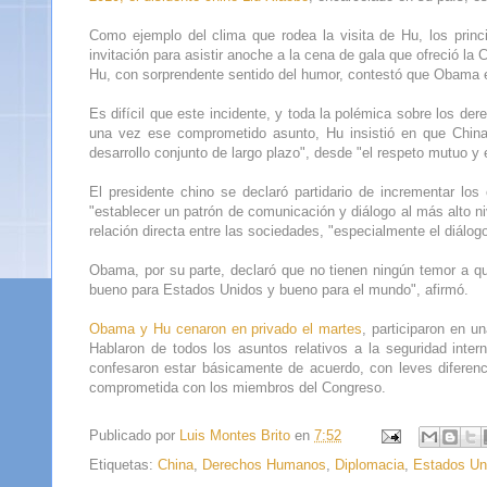
Como ejemplo del clima que rodea la visita de Hu, los princ
invitación para asistir anoche a la cena de gala que ofreció la
Hu, con sorprendente sentido del humor, contestó que Obama e
Es difícil que este incidente, y toda la polémica sobre los d
una vez ese comprometido asunto, Hu insistió en que Chin
desarrollo conjunto de largo plazo", desde "el respeto mutuo y 
El presidente chino se declaró partidario de incrementar lo
"establecer un patrón de comunicación y diálogo al más alto nivel
relación directa entre las sociedades, "especialmente el diálog
Obama, por su parte, declaró que no tienen ningún temor a 
bueno para Estados Unidos y bueno para el mundo", afirmó.
Obama y Hu cenaron en privado el martes
, participaron en u
Hablaron de todos los asuntos relativos a la seguridad inter
confesaron estar básicamente de acuerdo, con leves diferenc
comprometida con los miembros del Congreso.
Publicado por
Luis Montes Brito
en
7:52
Etiquetas:
China
,
Derechos Humanos
,
Diplomacia
,
Estados Un