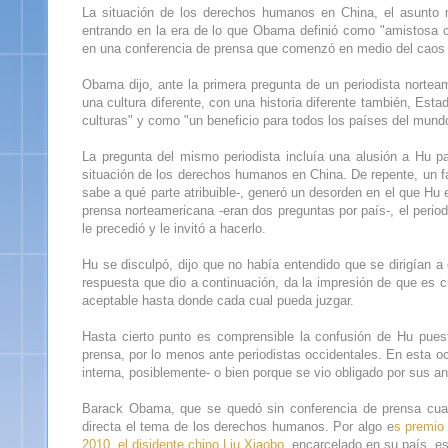
La situación de los derechos humanos en China, el asunto 
entrando en la era de lo que Obama definió como "amistosa c
en una conferencia de prensa que comenzó en medio del caos 
Obama dijo, ante la primera pregunta de un periodista nortea
una cultura diferente, con una historia diferente también, Es
culturas" y como "un beneficio para todos los países del mundo
La pregunta del mismo periodista incluía una alusión a Hu p
situación de los derechos humanos en China. De repente, un fa
sabe a qué parte atribuible-, generó un desorden en el que Hu e
prensa norteamericana -eran dos preguntas por país-, el period
le precedió y le invitó a hacerlo.
Hu se disculpó, dijo que no había entendido que se dirigían a
respuesta que dio a continuación, da la impresión de que es c
aceptable hasta donde cada cual pueda juzgar.
Hasta cierto punto es comprensible la confusión de Hu puest
prensa, por lo menos ante periodistas occidentales. En esta oca
interna, posiblemente- o bien porque se vio obligado por sus an
Barack Obama, que se quedó sin conferencia de prensa cuan
directa el tema de los derechos humanos. Por algo e
s premio
2010, el disidente chino Liu Xiaobo
, encarcelado en su país, es