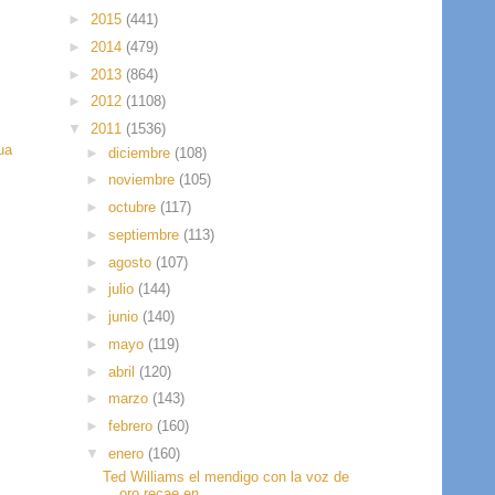
►
2015
(441)
►
2014
(479)
►
2013
(864)
►
2012
(1108)
▼
2011
(1536)
ua
►
diciembre
(108)
►
noviembre
(105)
►
octubre
(117)
►
septiembre
(113)
►
agosto
(107)
►
julio
(144)
►
junio
(140)
►
mayo
(119)
►
abril
(120)
►
marzo
(143)
►
febrero
(160)
▼
enero
(160)
Ted Williams el mendigo con la voz de
oro recae en...