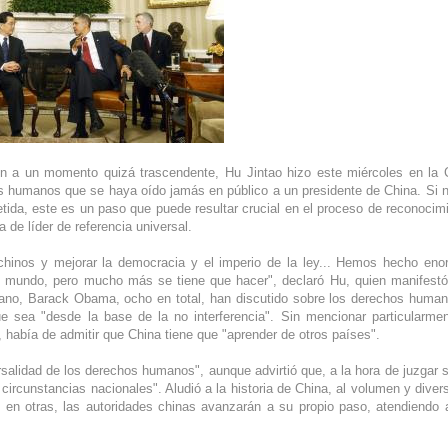
n a un momento quizá trascendente, Hu Jintao hizo este miércoles en la
 humanos que se haya oído jamás en público a un presidente de China. Si 
ida, este es un paso que puede resultar crucial en el proceso de reconocim
de líder de referencia universal.
 chinos y mejorar la democracia y el imperio de la ley... Hemos hecho en
 mundo, pero mucho más se tiene que hacer", declaró Hu, quien manifest
cano, Barack Obama, ocho en total, han discutido sobre los derechos huma
e sea "desde la base de la no interferencia". Sin mencionar particularme
había de admitir que China tiene que "aprender de otros países".
alidad de los derechos humanos", aunque advirtió que, a la hora de juzgar 
circunstancias nacionales". Aludió a la historia de China, al volumen y diver
 en otras, las autoridades chinas avanzarán a su propio paso, atendiendo 