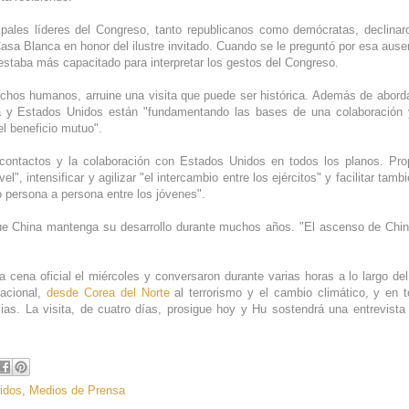
ipales líderes del Congreso, tanto republicanos como demócratas, declinar
 Casa Blanca en honor del ilustre invitado. Cuando se le preguntó por esa ause
staba más capacitado para interpretar los gestos del Congreso.
erechos humanos, arruine una visita que puede ser histórica. Además de abord
a y Estados Unidos están "fundamentando las bases de una colaboración
el beneficio mutuo".
s contactos y la colaboración con Estados Unidos en todos los planos. Pr
", intensificar y agilizar "el intercambio entre los ejércitos" y facilitar tambi
o persona a persona entre los jóvenes".
que China mantenga su desarrollo durante muchos años. "El ascenso de Chi
na cena oficial el miércoles y conversaron durante varias horas a lo largo del
nacional,
desde Corea del Norte
al terrorismo y el cambio climático, y en 
ias. La visita, de cuatro días, prosigue hoy y Hu sostendrá una entrevist
idos
,
Medios de Prensa