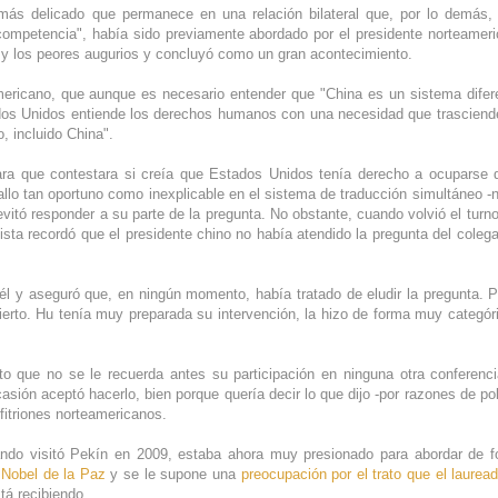
más delicado que permanece en una relación bilateral que, por lo demás,
ompetencia", había sido previamente abordado por el presidente norteamer
y los peores augurios y concluyó como un gran acontecimiento.
mericano, que aunque es necesario entender que "China es un sistema difer
tados Unidos entiende los derechos humanos con una necesidad que trasciend
, incluido China".
ara que contestara si creía que Estados Unidos tenía derecho a ocuparse 
llo tan oportuno como inexplicable en el sistema de traducción simultáneo -
vitó responder a su parte de la pregunta. No obstante, cuando volvió el turno
ista recordó que el presidente chino no había atendido la pregunta del coleg
 él y aseguró que, en ningún momento, había tratado de eludir la pregunta. P
ierto. Hu tenía muy preparada su intervención, la hizo de forma muy categór
o que no se le recuerda antes su participación en ninguna otra conferenc
sión aceptó hacerlo, bien porque quería decir lo que dijo -por razones de pol
fitriones norteamericanos.
do visitó Pekín en 2009, estaba ahora muy presionado para abordar de 
 Nobel de la Paz
y se le supone una
preocupación por el trato que el laurea
tá recibiendo.