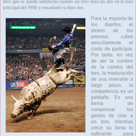
dice que se queda satisfecho cuando un toro dura un año en el tour
principal del PBR y encantado si dura dos.
Para la mayoría de
los dueños, el
dinero de los
premios cubre
sencillamente el
costo de participar.
Por tanto, en vez
de ser la cumbre
de la carrera del
toro, la maduración
de una inversión a
largo plazo, la
competencia es un
peldaño. Es una
forma de
compensar los
gastos de criar a
un toro, mientras
crece su fama lo
suficiente para