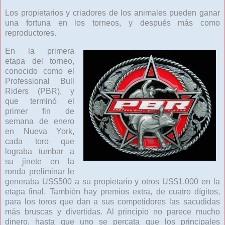
Los propietarios y criadores de los animales pueden ganar
una fortuna en los torneos, y después más como
reproductores.
En la primera
etapa del torneo,
conocido como el
Professional Bull
Riders (PBR), y
que terminó el
primer fin de
semana de enero
en Nueva York,
cada toro que
lograba tumbar a
su jinete en la
ronda preliminar le
generaba US$500 a su propietario y otros US$1.000 en la
etapa final. También hay premios extra, de cuatro dígitos,
para los toros que dan a sus competidores las sacudidas
más bruscas y divertidas. Al principio no parece mucho
dinero, hasta que uno se percata que los principales