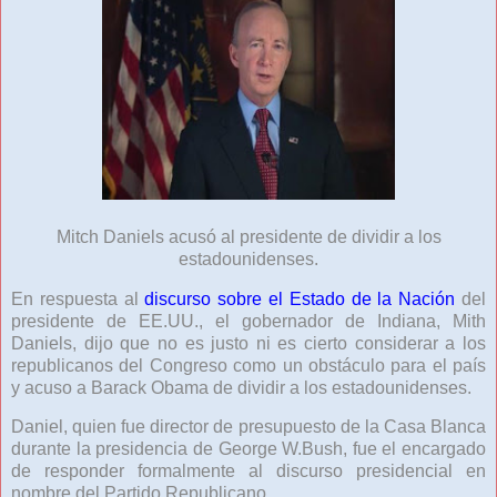
Mitch Daniels acusó al presidente de dividir a los
estadounidenses.
En respuesta al
discurso sobre el Estado de la Nación
del
presidente de EE.UU., el gobernador de Indiana, Mith
Daniels, dijo que no es justo ni es cierto considerar a los
republicanos del Congreso como un obstáculo para el país
y acuso a Barack Obama de dividir a los estadounidenses.
Daniel, quien fue director de presupuesto de la Casa Blanca
durante la presidencia de George W.Bush, fue el encargado
de responder formalmente al discurso presidencial en
nombre del Partido Republicano.