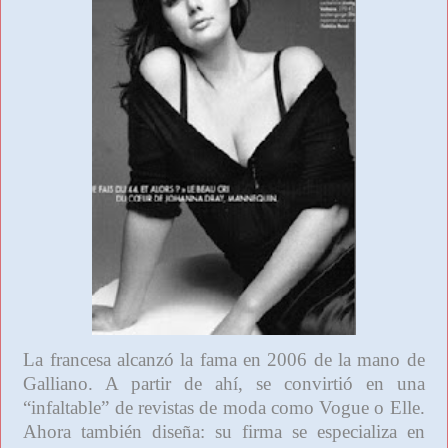
La francesa
alcanzó la fama en
2006 de la mano de
Galliano. A partir de ahí, se convirtió en una
“infaltable” de revistas de moda como Vogue o Elle.
Ahora también diseña: su firma se especializa en