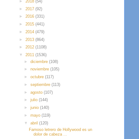
►
2018
(54)
►
2017
(92)
►
2016
(331)
►
2015
(441)
►
2014
(479)
►
2013
(864)
►
2012
(1108)
▼
2011
(1536)
►
diciembre
(108)
►
noviembre
(105)
►
octubre
(117)
►
septiembre
(113)
►
agosto
(107)
►
julio
(144)
►
junio
(140)
►
mayo
(119)
▼
abril
(120)
Famoso letrero de Hollywood es un
dolor de cabeza ...