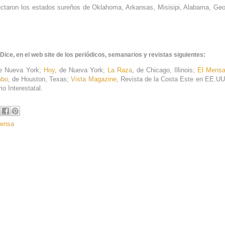
ectaron los estados sureños de Oklahoma, Arkansas, Misisipi, Alabama, Geo
Dice, en el web site de los periódicos, semanarios y revistas siguientes:
de Nueva York;
Hoy
, de Nueva York;
La Raza
, de Chicago, Illinois;
El Mensa
bo
, de Houston, Texas;
Vista Magazine
, Revista de la Costa Este en EE.UU
o Interestatal.
rensa