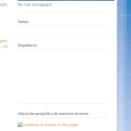
rgia,
No más demagogia!
Twitter
jero
,
Seguidores
.;
La
Ubicación geográfica de nuestros lectores