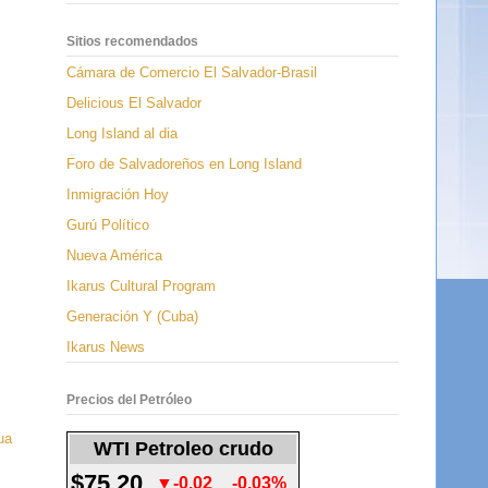
Sitios recomendados
Cámara de Comercio El Salvador-Brasil
Delicious El Salvador
Long Island al dia
Foro de Salvadoreños en Long Island
Inmigración Hoy
Gurú Político
Nueva América
Ikarus Cultural Program
Generación Y (Cuba)
Ikarus News
Precios del Petróleo
ua
WTI Petroleo crudo
$75.20
▼-0.02
-0.03%