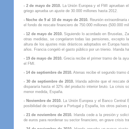
- 2 de mayo de 2010.
La Unión Europea y el FMI aprueban el 
griego aprueba un ajuste de 30.000 millones hasta 2012.
- Noche de 9 al 10 de mayo de 2010.
Reunión extraordinaria 
el fondo de rescate financiero de 750.000 millones (500.000 mi
- 12 de mayo de 2010.
Siguiendo lo acordado en Bruselas, Za
otras medidas, se congelaron todas las pensiones, excepto las
altura de los ajustes más drásticos adoptados en Europa hasta
años. Francia congeló el gasto público por un trienio. Irlanda 
- 19 de mayo de 2010.
Grecia recibe el primer tramo de la ayu
el FMI.
- 14 de septiembre de 2010.
Atenas recibe el segundo tramo d
- 30 de septiembre de 2010.
Irlanda admite que el rescate d
dispararía hasta el 32% del producto interior bruto. La crisis 
menor medida, España.
- Noviembre de 2010.
La Unión Europea y el Banco Central Eu
posibilidad de contagiar a Portugal y España, los otros países p
- 21 de noviembre de 2010.
Irlanda cede a la presión y solici
de euros para reordenar su sector financiero, en grave crisis tra
- 24 de noviembre de 2010.
Irlanda aprueba un nuevo ajuste 