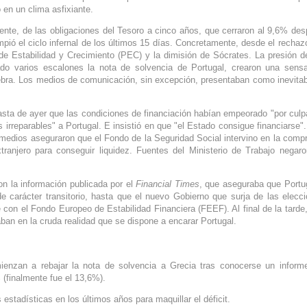
 en un clima asfixiante.
ente, de las obligaciones del Tesoro a cinco años, que cerraron al 9,6% de
mpió el ciclo infernal de los últimos 15 días. Concretamente, desde el rechaz
e Estabilidad y Crecimiento (PEC) y la dimisión de Sócrates. La presión d
ado varios escalones la nota de solvencia de Portugal, crearon una sens
uiebra. Los medios de comunicación, sin excepción, presentaban como inevitab
sta de ayer que las condiciones de financiación habían empeorado "por culp
irreparables" a Portugal. E insistió en que "el Estado consigue financiarse"
s medios aseguraron que el Fondo de la Seguridad Social intervino en la comp
tranjero para conseguir liquidez. Fuentes del Ministerio de Trabajo negaro
n la información publicada por el
Financial Times
, que aseguraba que Portu
carácter transitorio, hasta que el nuevo Gobierno que surja de las elecc
e con el Fondo Europeo de Estabilidad Financiera (FEEF). Al final de la tarde
ban en la cruda realidad que se dispone a encarar Portugal.
ienzan a rebajar la nota de solvencia a Grecia tras conocerse un inform
 (finalmente fue el 13,6%).
estadísticas en los últimos años para maquillar el déficit.