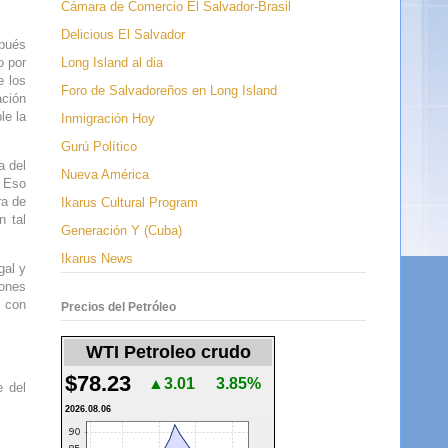
Cámara de Comercio El Salvador-Brasil
Delicious El Salvador
spués
Long Island al dia
o por
e los
Foro de Salvadoreños en Long Island
ación
le la
Inmigración Hoy
Gurú Político
a del
Nueva América
. Eso
ra de
Ikarus Cultural Program
n tal
Generación Y (Cuba)
Ikarus News
gal y
iones
, con
Precios del Petróleo
WTI Petroleo crudo
$78.23
▲3.01
3.85%
e del
2026.08.06