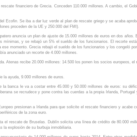
rescate financiero de Grecia. Conceden 110.000 millones. A cambio, el Gob
del Ecofin. Se iba a dar luz verde al plan de rescate griego y se acaba apro
llones proceden de la UE y 250.000 del FMI).
patero anuncia un plan de ajuste de 15.000 millones de euros en dos años. 
 mínimas, y se rebajó un 5% el sueldo de los funcionarios. El recorte está
 ese momento. Grecia rebajó el sueldo de los funcionarios y los congeló por
había anunciado un recorte de 4.000 millones.
da. Atenas recibe 20.000 millones: 14.500 los ponen los socios europeos, el 
e la ayuda, 9.000 millones de euros.
e la banca le va a costar entre 45.000 y 50.000 millones de euros: su défic
soberana se recrudece y pone contra las cuerdas a la propia Irlanda, Portugal 
ropeo presionan a Irlanda para que solicite el rescate financiero y acabe c
eriféricos de la zona euro.
ta el rescate de Bruselas. Dublín solicita una línea de crédito de 80.000 mil
s la explosión de su burbuja inmobiliaria.
presupuestario de 14.000 millones de euros hasta 2014. Entre otras medida