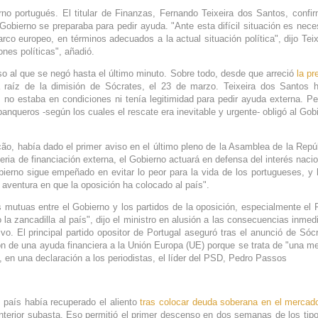
rno portugués. El titular de Finanzas, Fernando Teixeira dos Santos, confi
Gobierno se preparaba para pedir ayuda. "Ante esta difícil situación es nece
rco europeo, en términos adecuados a la actual situación política", dijo Teix
ones políticas", añadió.
so al que se negó hasta el último minuto. Sobre todo, desde que arreció
la pr
 raíz de la dimisión de Sócrates, el 23 de marzo. Teixeira dos Santos 
no estaba en condiciones ni tenía legitimidad para pedir ayuda externa. Pe
anqueros -según los cuales el rescate era inevitable y urgente- obligó al Gob
ão, había dado el primer aviso en el último pleno de la Asamblea de la Repú
eria de financiación externa, el Gobierno actuará en defensa del interés nacio
bierno sigue empeñado en evitar lo peor para la vida de los portugueses, y
 aventura en que la oposición ha colocado al país".
s mutuas entre el Gobierno y los partidos de la oposición, especialmente el
la zancadilla al país", dijo el ministro en alusión a las consecuencias inmed
vo. El principal partido opositor de Portugal aseguró tras el anunció de Sóc
ión de una ayuda financiera a la Unión Europa (UE) porque se trata de "una m
 en una declaración a los periodistas, el líder del PSD, Pedro Passos
 país había recuperado el aliento
tras colocar deuda soberana en el mercad
nterior subasta. Eso permitió el primer descenso en dos semanas de los tip