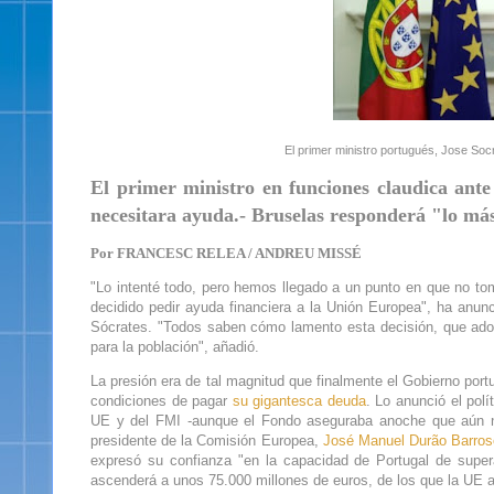
El primer ministro portugués, Jose Soc
El primer ministro en funciones claudica ant
necesitara ayuda.- Bruselas responderá "lo má
Por FRANCESC RELEA / ANDREU MISSÉ
"Lo intenté todo, pero hemos llegado a un punto en que no tom
decidido pedir ayuda financiera a la Unión Europea", ha anu
Sócrates. "Todos saben cómo lamento esta decisión, que adop
para la población", añadió.
La presión era de tal magnitud que finalmente el Gobierno port
condiciones de pagar
su gigantesca deuda
. Lo anunció el polí
UE y del FMI -aunque el Fondo aseguraba anoche que aún no
presidente de la Comisión Europea,
José Manuel Durão Barros
expresó su confianza "en la capacidad de Portugal de supera
ascenderá a unos 75.000 millones de euros, de los que la UE ap