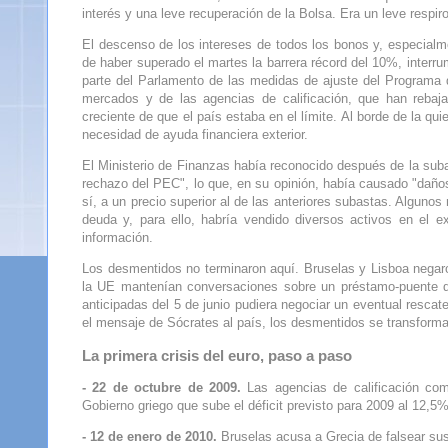
interés y una leve recuperación de la Bolsa. Era un leve respiro
El descenso de los intereses de todos los bonos y, especialm
de haber superado el martes la barrera récord del 10%, interru
parte del Parlamento de las medidas de ajuste del Programa d
mercados y de las agencias de calificación, que han rebaj
creciente de que el país estaba en el límite. Al borde de la q
necesidad de ayuda financiera exterior.
El Ministerio de Finanzas había reconocido después de la suba
rechazo del PEC", lo que, en su opinión, había causado "daños 
sí, a un precio superior al de las anteriores subastas. Alguno
deuda y, para ello, habría vendido diversos activos en el ex
información.
Los desmentidos no terminaron aquí. Bruselas y Lisboa negaro
la UE mantenían conversaciones sobre un préstamo-puente de 
anticipadas del 5 de junio pudiera negociar un eventual rescat
el mensaje de Sócrates al país, los desmentidos se transforma
La primera crisis del euro, paso a paso
- 22 de octubre de 2009.
Las agencias de calificación com
Gobierno griego que sube el déficit previsto para 2009 al 12,5%
- 12 de enero de 2010.
Bruselas acusa a Grecia de falsear sus 