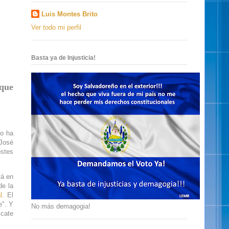
Luis Montes Brito
Ver todo mi perfil
Basta ya de Injusticia!
 que
no ha
 José
ostes
tá en
de la
l
. El
e". Y
No más demagogia!
scate