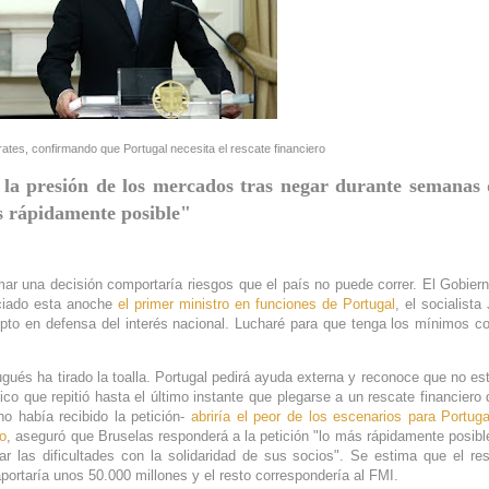
rates, confirmando que Portugal necesita el rescate financiero
e la presión de los mercados tras negar durante semanas
s rápidamente posible"
ar una decisión comportaría riesgos que el país no puede correr. El Gobier
nciado esta anoche
el primer ministro en funciones de Portugal
, el socialista
to en defensa del interés nacional. Lucharé para que tenga los mínimos c
ugués ha tirado la toalla. Portugal pedirá ayuda externa y reconoce que no es
tico que repitió hasta el último instante que plegarse a un rescate financiero 
 había recibido la petición-
abriría el peor de los escenarios para Portuga
o
, aseguró que Bruselas responderá a la petición "lo más rápidamente posibl
r las dificultades con la solidaridad de sus socios". Se estima que el re
ortaría unos 50.000 millones y el resto correspondería al FMI.