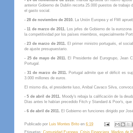
anterior Gobierno de Dublín recorta 25.000 puestos de trabajo 
el gasto social.
- 28 de noviembre de 2010.
La Unión Europea y el FMI aprueba
- 11 de marzo de 2011.
Los jefes de Gobierno de la eurozona
la competitividad por los países miembros, especialmente Port
- 23 de marzo de 2011.
El primer ministro portugués, el soci
de ajuste presupuestario.
- 25 de mayo de 2011.
El Presidente del Eurogrupo, Jean Cla
Portugal.
- 31 de marzo de 2011.
Portugal admite que el déficit es sup
3.000 millones de euros.
El mismo día, el presidente luso, Anibal Cavaco Silva, convoca
- 5 de abril de 2011.
Moody's rebaja la calificación de la deuda
Días antes le habían precedido Fitch y Standard & Poor's, que
- 6 de abril de 2011.
El Gobierno en funciones dirigido por José
Publicado por
Luis Montes Brito
en
6:19
Etiquetas:
Comunidad Europea
,
Crisis Financiera
,
Medios de P