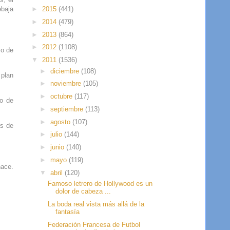
ebaja
►
2015
(441)
►
2014
(479)
►
2013
(864)
►
2012
(1108)
so de
▼
2011
(1536)
►
diciembre
(108)
 plan
►
noviembre
(105)
►
octubre
(117)
ro de
►
septiembre
(113)
►
agosto
(107)
ás de
►
julio
(144)
►
junio
(140)
►
mayo
(119)
hace.
▼
abril
(120)
Famoso letrero de Hollywood es un
dolor de cabeza ...
La boda real vista más allá de la
fantasía
Federación Francesa de Futbol