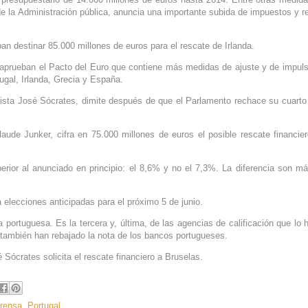
de la Administración pública, anuncia una importante subida de impuestos y r
n destinar 85.000 millones de euros para el rescate de Irlanda.
 aprueban el Pacto del Euro que contiene más medidas de ajuste y de impul
ugal, Irlanda, Grecia y España.
alista José Sócrates, dimite después de que el Parlamento rechace su cuarto
ude Junker, cifra en 75.000 millones de euros el posible rescate financie
erior al anunciado en principio: el 8,6% y no el 7,3%. La diferencia son m
 elecciones anticipadas para el próximo 5 de junio.
 portuguesa. Es la tercera y, última, de las agencias de calificación que lo 
 también han rebajado la nota de los bancos portugueses.
 Sócrates solicita el rescate financiero a Bruselas.
rensa
,
Portugal