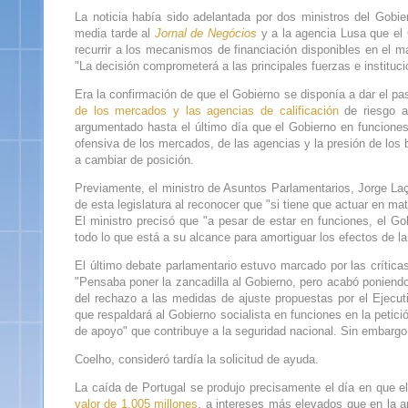
La noticia había sido adelantada por dos ministros del Gobie
media tarde al
Jornal de Negócios
y a la agencia Lusa que el 
recurrir a los mecanismos de financiación disponibles en el ma
"La decisión comprometerá a las principales fuerzas e instituci
Era la confirmación de que el Gobierno se disponía a dar el pa
de los mercados y las agencias de calificación
de riesgo a
argumentado hasta el último día que el Gobierno en funciones 
ofensiva de los mercados, de las agencias y la presión de los b
a cambiar de posición.
Previamente, el ministro de Asuntos Parlamentarios, Jorge Laç
de esta legislatura al reconocer que "si tiene que actuar en mat
El ministro precisó que "a pesar de estar en funciones, el Go
todo lo que está a su alcance para amortiguar los efectos de la
El último debate parlamentario estuvo marcado por las crítica
"Pensaba poner la zancadilla al Gobierno, pero acabó poniendo 
del rechazo a las medidas de ajuste propuestas por el Ejecuti
que respaldará al Gobierno socialista en funciones en la petic
de apoyo" que contribuye a la seguridad nacional. Sin embargo,
Coelho, consideró tardía la solicitud de ayuda.
La caída de Portugal se produjo precisamente el día en que el
valor de 1.005 millones
, a intereses más elevados que en la a