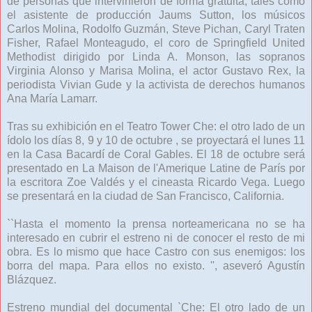
de personas que intervinieron de forma gratuita, tales como
el asistente de producción Jaums Sutton, los músicos
Carlos Molina, Rodolfo Guzmán, Steve Pichan, Caryl Traten
Fisher, Rafael Monteagudo, el coro de Springfield United
Methodist dirigido por Linda A. Monson, las sopranos
Virginia Alonso y Marisa Molina, el actor Gustavo Rex, la
periodista Vivian Gude y la activista de derechos humanos
Ana María Lamarr.
Tras su exhibición en el Teatro Tower Che: el otro lado de un
ídolo los días 8, 9 y 10 de octubre , se proyectará el lunes 11
en la Casa Bacardí de Coral Gables. El 18 de octubre será
presentado en La Maison de l'Amerique Latine de París por
la escritora Zoe Valdés y el cineasta Ricardo Vega. Luego
se presentará en la ciudad de San Francisco, California.
``Hasta el momento la prensa norteamericana no se ha
interesado en cubrir el estreno ni de conocer el resto de mi
obra. Es lo mismo que hace Castro con sus enemigos: los
borra del mapa. Para ellos no existo. '', aseveró Agustín
Blázquez.
Estreno mundial del documental `Che: El otro lado de un