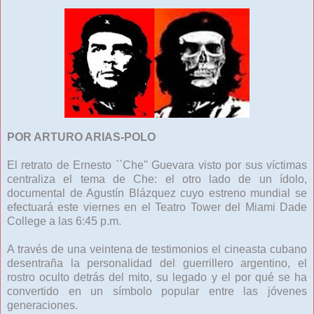
POR ARTURO ARIAS-POLO
El retrato de Ernesto ``Che'' Guevara visto por sus víctimas
centraliza el tema de Che: el otro lado de un ídolo,
documental de Agustín Blázquez cuyo estreno mundial se
efectuará este viernes en el Teatro Tower del Miami Dade
College a las 6:45 p.m.
A través de una veintena de testimonios el cineasta cubano
desentraña la personalidad del guerrillero argentino, el
rostro oculto detrás del mito, su legado y el por qué se ha
convertido en un símbolo popular entre las jóvenes
generaciones.