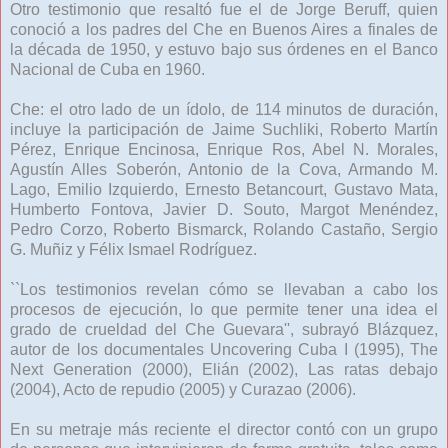
Otro testimonio que resaltó fue el de Jorge Beruff, quien
conoció a los padres del Che en Buenos Aires a finales de
la década de 1950, y estuvo bajo sus órdenes en el Banco
Nacional de Cuba en 1960.
Che: el otro lado de un ídolo, de 114 minutos de duración,
incluye la participación de Jaime Suchliki, Roberto Martín
Pérez, Enrique Encinosa, Enrique Ros, Abel N. Morales,
Agustín Alles Soberón, Antonio de la Cova, Armando M.
Lago, Emilio Izquierdo, Ernesto Betancourt, Gustavo Mata,
Humberto Fontova, Javier D. Souto, Margot Menéndez,
Pedro Corzo, Roberto Bismarck, Rolando Castaño, Sergio
G. Muñiz y Félix Ismael Rodríguez.
``Los testimonios revelan cómo se llevaban a cabo los
procesos de ejecución, lo que permite tener una idea el
grado de crueldad del Che Guevara'', subrayó Blázquez,
autor de los documentales Uncovering Cuba I (1995), The
Next Generation (2000), Elián (2002), Las ratas debajo
(2004), Acto de repudio (2005) y Curazao (2006).
En su metraje más reciente el director contó con un grupo