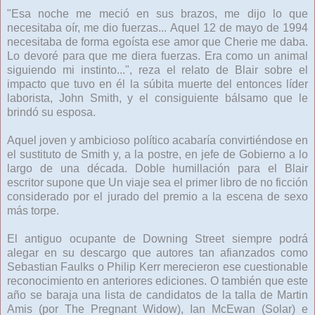
"Esa noche me meció en sus brazos, me dijo lo que
necesitaba oír, me dio fuerzas... Aquel 12 de mayo de 1994
necesitaba de forma egoísta ese amor que Cherie me daba.
Lo devoré para que me diera fuerzas. Era como un animal
siguiendo mi instinto...", reza el relato de Blair sobre el
impacto que tuvo en él la súbita muerte del entonces líder
laborista, John Smith, y el consiguiente bálsamo que le
brindó su esposa.
Aquel joven y ambicioso político acabaría convirtiéndose en
el sustituto de Smith y, a la postre, en jefe de Gobierno a lo
largo de una década. Doble humillación para el Blair
escritor supone que Un viaje sea el primer libro de no ficción
considerado por el jurado del premio a la escena de sexo
más torpe.
El antiguo ocupante de Downing Street siempre podrá
alegar en su descargo que autores tan afianzados como
Sebastian Faulks o Philip Kerr merecieron ese cuestionable
reconocimiento en anteriores ediciones. O también que este
año se baraja una lista de candidatos de la talla de Martin
Amis (por The Pregnant Widow), Ian McEwan (Solar) e