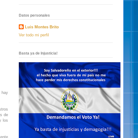
Datos personales
Luis Montes Brito
Ver todo mi perfil
Basta ya de Injusticia!
l hay
stros
es de
y los
iente