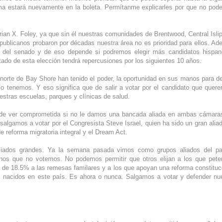
ama estará nuevamente en la boleta. Permítanme explicarles por que no po
Brian X. Foley, ya que sin él nuestras comunidades de Brentwood, Central Islip
ublicanos probaron por décadas nuestra área no es prioridad para ellos. A
a del senado y de eso depende si podremos elegir más candidatos hispa
ltado de esta elección tendrá repercusiones por los siguientes 10 años.
norte de Bay Shore han tenido el poder, la oportunidad en sus manos para de
lo tenemos. Y eso significa que de salir a votar por el candidato que quer
stras escuelas, parques y clínicas de salud.
uede ver comprometida si no le damos una bancada aliada en ambas cámara
lgamos a votar por el Congresista Steve Israel, quien ha sido un gran alia
 reforma migratoria integral y el Dream Act.
asiados grandes. Ya la semana pasada vimos como grupos aliados del pa
rnos que no votemos. No podemos permitir que otros elijan a los que pet
 de 18.5% a las remesas familares y a los que apoyan una reforma constituc
es nacidos en este país. Es ahora o nunca. Salgamos a votar y defender nu