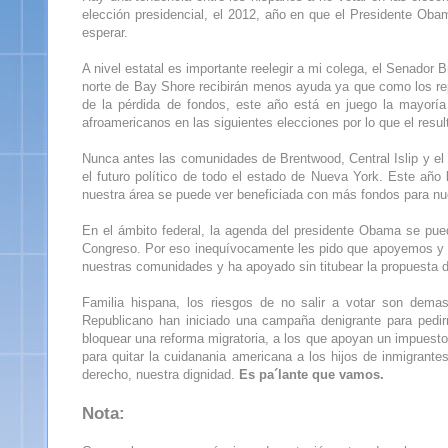
elección presidencial, el 2012, año en que el Presidente Ob
esperar.
A nivel estatal es importante reelegir a mi colega, el Senador 
norte de Bay Shore recibirán menos ayuda ya que como los rep
de la pérdida de fondos, este año está en juego la mayorí
afroamericanos en las siguientes elecciones por lo que el resu
Nunca antes las comunidades de Brentwood, Central Islip y el 
el futuro político de todo el estado de Nueva York. Este año 
nuestra área se puede ver beneficiada con más fondos para nue
En el ámbito federal, la agenda del presidente Obama se p
Congreso. Por eso inequívocamente les pido que apoyemos y sa
nuestras comunidades y ha apoyado sin titubear la propuesta de
Familia hispana, los riesgos de no salir a votar son dem
Republicano han iniciado una campaña denigrante para pedi
bloquear una reforma migratoria, a los que apoyan un impuesto
para quitar la cuidanania americana a los hijos de inmigrant
derecho, nuestra dignidad.
Es pa´lante que vamos.
Nota: