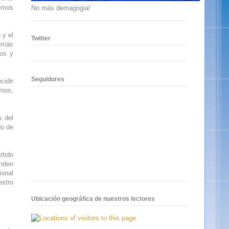
demos
No más demagogia!
 y el
Twitter
demás
nos y
Seguidores
cidir
emos,
s del
do de
rtido
enden
ional
estro
Ubicación geográfica de nuestros lectores