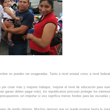
mbre no pueden ser exageradas. Tanto a nivel estatal como a nivel federa
 por crear más y mejores trabajos, mejorar el nivel de educación para nue
e más ganan deben pagar más), los republicanos procuran proteger los interes
 presupuestos sin importar si eso significa menos fondos para las escuelas 
iones de medio término. Muchos piensan que se puede esperar hasta la sigu