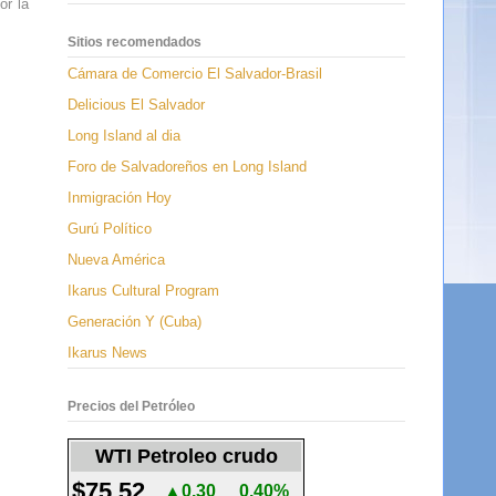
or la
Sitios recomendados
Cámara de Comercio El Salvador-Brasil
Delicious El Salvador
Long Island al dia
Foro de Salvadoreños en Long Island
Inmigración Hoy
Gurú Político
Nueva América
Ikarus Cultural Program
Generación Y (Cuba)
Ikarus News
Precios del Petróleo
WTI Petroleo crudo
$75.52
▲0.30
0.40%