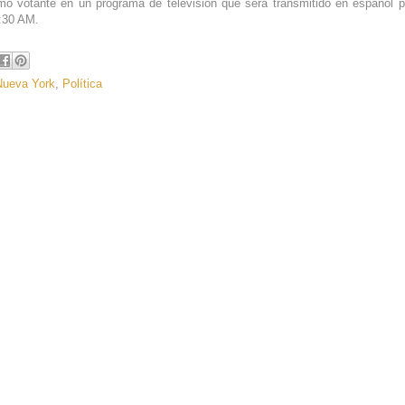
 votante en un programa de televisión que será transmitido en español p
7:30 AM.
Nueva York
,
Política