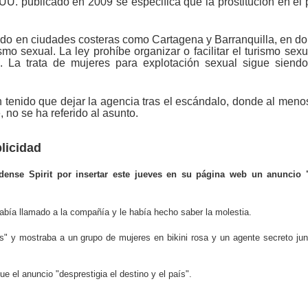
. publicado en 2009 se especifica que la prostitución en el 
 todo en ciudades costeras como Cartagena y Barranquilla, en d
smo sexual. La ley prohíbe organizar o facilitar el turismo sexu
. La trata de mujeres para explotación sexual sigue siend
 tenido que dejar la agencia tras el escándalo, donde al meno
, no se ha referido al asunto.
licidad
idense Spirit por insertar este jueves en su página web un anuncio 
bía llamado a la compañía y le había hecho saber la molestia.
" y mostraba a un grupo de mujeres en bikini rosa y un agente secreto jun
 el anuncio "desprestigia el destino y el país".