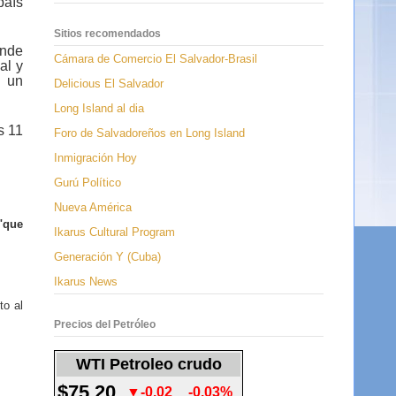
país
Sitios recomendados
onde
Cámara de Comercio El Salvador-Brasil
al y
o un
Delicious El Salvador
Long Island al dia
s 11
Foro de Salvadoreños en Long Island
Inmigración Hoy
Gurú Político
Nueva América
"que
Ikarus Cultural Program
Generación Y (Cuba)
Ikarus News
to al
Precios del Petróleo
WTI Petroleo crudo
$75.20
▼-0.02
-0.03%