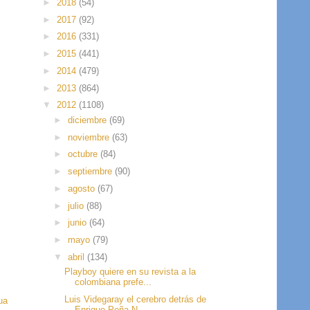
►
2018
(54)
►
2017
(92)
►
2016
(331)
►
2015
(441)
►
2014
(479)
►
2013
(864)
▼
2012
(1108)
►
diciembre
(69)
►
noviembre
(63)
►
octubre
(84)
►
septiembre
(90)
►
agosto
(67)
►
julio
(88)
►
junio
(64)
►
mayo
(79)
▼
abril
(134)
Playboy quiere en su revista a la
colombiana prefe...
Luis Videgaray el cerebro detrás de
ua
Enrique Peña N...