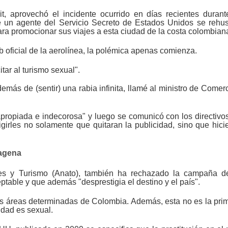
t, aprovechó el incidente ocurrido en días recientes durant
 un agente del Servicio Secreto de Estados Unidos se rehu
para promocionar sus viajes a esta ciudad de la costa colombian
 oficial de la aerolínea, la polémica apenas comienza.
itar al turismo sexual".
más de (sentir) una rabia infinita, llamé al ministro de Comerc
apropiada e indecorosa" y luego se comunicó con los directivo
xigirles no solamente que quitaran la publicidad, sino que hici
tagena
es y Turismo (Anato), también ha rechazado la campaña d
ptable y que además "desprestigia el destino y el país".
nas áreas determinadas de Colombia. Además, esta no es la pri
udad es sexual.