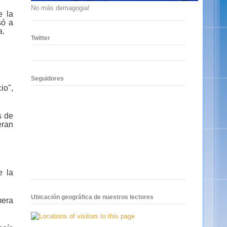
No más demagogia!
e la
só a
a.
Twitter
Seguidores
io",
s de
eran
e la
Ubicación geográfica de nuestros lectores
mera