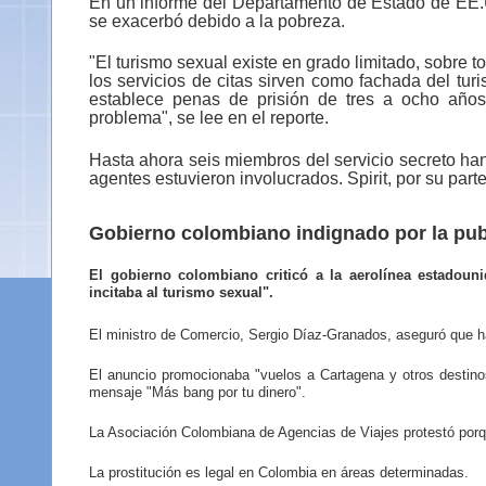
En un informe del Departamento de Estado de EE.UU
se exacerbó debido a la pobreza.
"El turismo sexual existe en grado limitado, sobre
los servicios de citas sirven como fachada del turi
establece penas de prisión de tres a ocho años
problema", se lee en el reporte.
Hasta ahora seis miembros del servicio secreto han
agentes estuvieron involucrados. Spirit, por su parte
Gobierno colombiano indignado por la pub
El gobierno colombiano criticó a la aerolínea estadoun
incitaba al turismo sexual".
El ministro de Comercio, Sergio Díaz-Granados, aseguró que ha
El anuncio promocionaba "vuelos a Cartagena y otros destinos
mensaje "Más bang por tu dinero".
La Asociación Colombiana de Agencias de Viajes protestó porque
La prostitución es legal en Colombia en áreas determinadas.